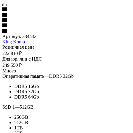
Артикул:
234432
King Komp
Розничная цена
222 810
₽
Для юр. лиц c НДС
249 550
₽
Много
Оперативная память
—
DDR5 32Gb
DDR5 16Gb
DDR5 32Gb
DDR5 64Gb
SSD 1
—
512GB
256GB
512GB
1TB