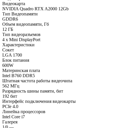
Видеокарта
NVIDIA Quadro RTX A2000 12Gb
Тип Видеопамяти
GDDR6
Объем видеопамяти, Гб
12 ГБ
Тип видеоразъемов
4 x Mini DisplayPort
Характеристики
Сокет
LGA 1700
Блок питания
600W
Материнская плата
Intel B760 DDR5
Штатная частота работы видеочипа
562 МГц
Разрядность шины памяти, бит
192 бит
Интерфейс подключения видеокарты
PCIe 4.0
Линейка процессоров
Intel Core i7
Галерея
1/0
—