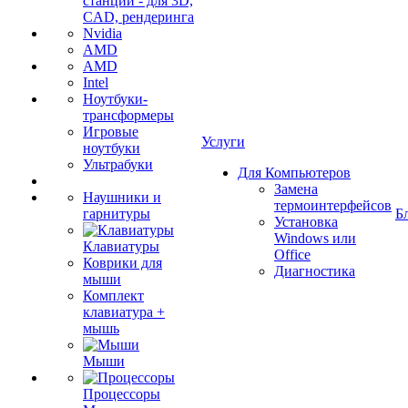
станции - для 3D,
CAD, рендеринга
Nvidia
AMD
AMD
Intel
Ноутбуки-
трансформеры
Игровые
Услуги
ноутбуки
Ультрабуки
Для Компьютеров
Замена
Наушники и
термоинтерфейсов
гарнитуры
Б
Установка
Windows или
Клавиатуры
Office
Коврики для
Диагностика
мыши
Комплект
клавиатура +
мышь
Мыши
Процессоры