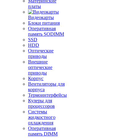
Материнские
платы
Видеокарты
Блоки питания
Оперативная
память SODIMM
SSD
HDD
Оптические
приводы
Внешние
оптические
приводы
Корпус
Вентиляторы для
корпуса
Термоинтерфейсы
Кулеры для
процессоров
Системы
жидкостного
охлаждения
Оперативная
память DIMM