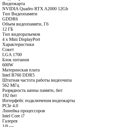
Видеокарта
NVIDIA Quadro RTX A2000 12Gb
Тип Видеопамяти
GDDR6
Объем видеопамяти, Гб
12 ГБ
Тип видеоразъемов
4 x Mini DisplayPort
Характеристики
Сокет
LGA 1700
Блок питания
600W
Материнская плата
Intel B760 DDR5
Штатная частота работы видеочипа
562 МГц
Разрядность шины памяти, бит
192 бит
Интерфейс подключения видеокарты
PCIe 4.0
Линейка процессоров
Intel Core i7
Галерея
1/0
—