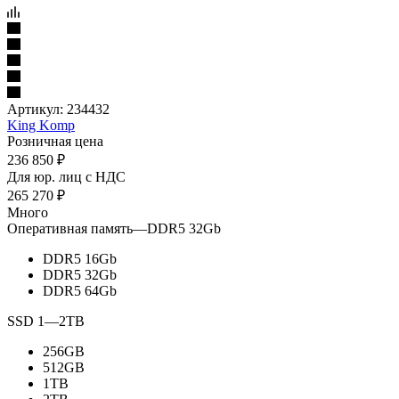
Артикул:
234432
King Komp
Розничная цена
236 850
₽
Для юр. лиц c НДС
265 270
₽
Много
Оперативная память
—
DDR5 32Gb
DDR5 16Gb
DDR5 32Gb
DDR5 64Gb
SSD 1
—
2TB
256GB
512GB
1TB