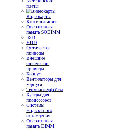
Материнские
платы
Видеокарты
Блоки питания
Оперативная
память SODIMM
SSD
HDD
Оптические
приводы
Внешние
оптические
приводы
Корпус
Вентиляторы для
корпуса
Термоинтерфейсы
Кулеры для
процессоров
Системы
жидкостного
охлаждения
Оперативная
память DIMM