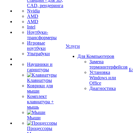
станции - для 3D,
CAD, рендеринга
Nvidia
AMD
AMD
Intel
Ноутбуки-
трансформеры
Игровые
Услуги
ноутбуки
Ультрабуки
Для Компьютеров
Замена
Наушники и
термоинтерфейсов
гарнитуры
Б
Установка
Windows или
Клавиатуры
Office
Коврики для
Диагностика
мыши
Комплект
клавиатура +
мышь
Мыши
Процессоры