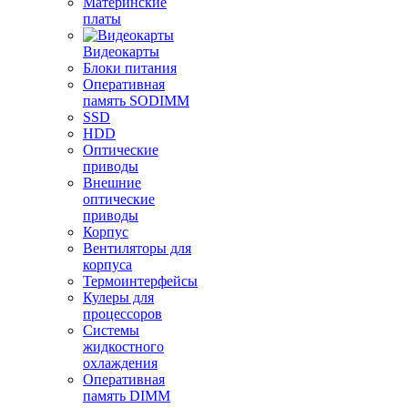
Материнские
платы
Видеокарты
Блоки питания
Оперативная
память SODIMM
SSD
HDD
Оптические
приводы
Внешние
оптические
приводы
Корпус
Вентиляторы для
корпуса
Термоинтерфейсы
Кулеры для
процессоров
Системы
жидкостного
охлаждения
Оперативная
память DIMM