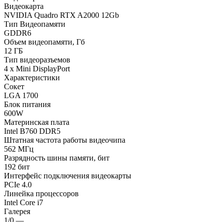
Видеокарта
NVIDIA Quadro RTX A2000 12Gb
Тип Видеопамяти
GDDR6
Объем видеопамяти, Гб
12 ГБ
Тип видеоразъемов
4 x Mini DisplayPort
Характеристики
Сокет
LGA 1700
Блок питания
600W
Материнская плата
Intel B760 DDR5
Штатная частота работы видеочипа
562 МГц
Разрядность шины памяти, бит
192 бит
Интерфейс подключения видеокарты
PCIe 4.0
Линейка процессоров
Intel Core i7
Галерея
1/0
—