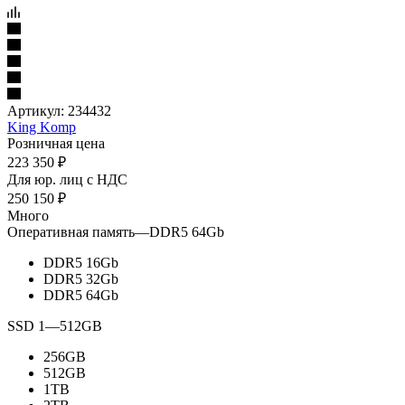
Артикул:
234432
King Komp
Розничная цена
223 350
₽
Для юр. лиц c НДС
250 150
₽
Много
Оперативная память
—
DDR5 64Gb
DDR5 16Gb
DDR5 32Gb
DDR5 64Gb
SSD 1
—
512GB
256GB
512GB
1TB