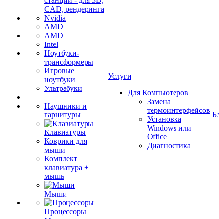
станции - для 3D,
CAD, рендеринга
Nvidia
AMD
AMD
Intel
Ноутбуки-
трансформеры
Игровые
Услуги
ноутбуки
Ультрабуки
Для Компьютеров
Замена
Наушники и
термоинтерфейсов
гарнитуры
Б
Установка
Windows или
Клавиатуры
Office
Коврики для
Диагностика
мыши
Комплект
клавиатура +
мышь
Мыши
Процессоры