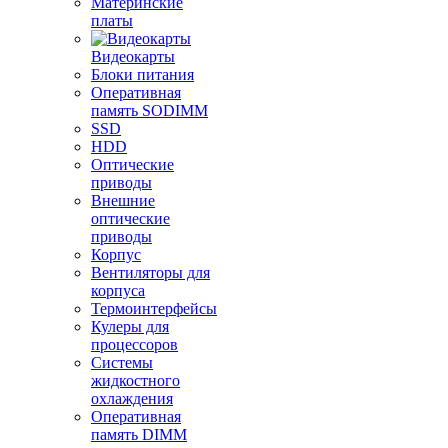
Материнские
платы
Видеокарты
Блоки питания
Оперативная
память SODIMM
SSD
HDD
Оптические
приводы
Внешние
оптические
приводы
Корпус
Вентиляторы для
корпуса
Термоинтерфейсы
Кулеры для
процессоров
Системы
жидкостного
охлаждения
Оперативная
память DIMM