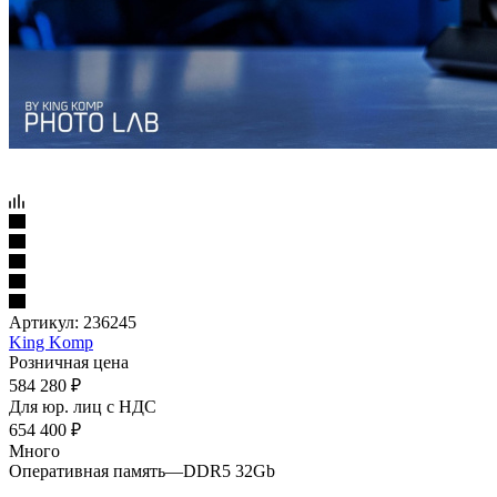
Артикул:
236245
King Komp
Розничная цена
584 280
₽
Для юр. лиц c НДС
654 400
₽
Много
Оперативная память
—
DDR5 32Gb