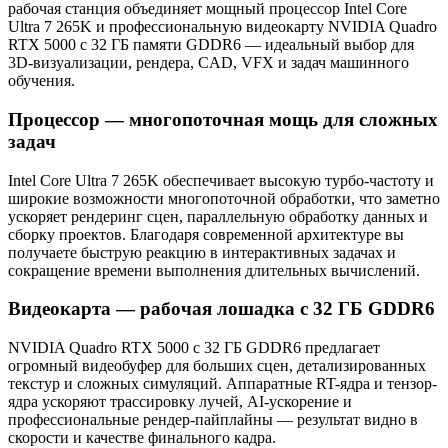
рабочая станция объединяет мощный процессор Intel Core
Ultra 7 265K и профессиональную видеокарту NVIDIA Quadro
RTX 5000 с 32 ГБ памяти GDDR6 — идеальный выбор для
3D-визуализации, рендера, CAD, VFX и задач машинного
обучения.
Процессор — многопоточная мощь для сложных
задач
Intel Core Ultra 7 265K обеспечивает высокую турбо-частоту и
широкие возможности многопоточной обработки, что заметно
ускоряет рендеринг сцен, параллельную обработку данных и
сборку проектов. Благодаря современной архитектуре вы
получаете быструю реакцию в интерактивных задачах и
сокращение времени выполнения длительных вычислений.
Видеокарта — рабочая лошадка с 32 ГБ GDDR6
NVIDIA Quadro RTX 5000 с 32 ГБ GDDR6 предлагает
огромный видеобуфер для больших сцен, детализированных
текстур и сложных симуляций. Аппаратные RT-ядра и тензор-
ядра ускоряют трассировку лучей, AI-ускорение и
профессиональные рендер-пайплайны — результат видно в
скорости и качестве финального кадра.