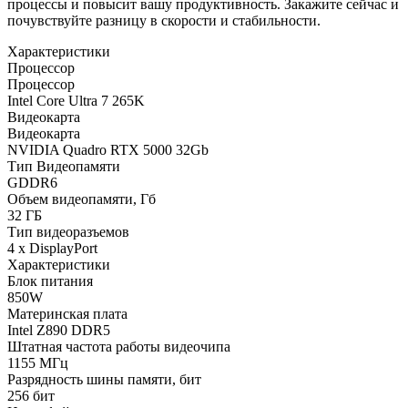
процессы и повысит вашу продуктивность. Закажите сейчас и
почувствуйте разницу в скорости и стабильности.
Характеристики
Процессор
Процессор
Intel Core Ultra 7 265K
Видеокарта
Видеокарта
NVIDIA Quadro RTX 5000 32Gb
Тип Видеопамяти
GDDR6
Объем видеопамяти, Гб
32 ГБ
Тип видеоразъемов
4 x DisplayPort
Характеристики
Блок питания
850W
Материнская плата
Intel Z890 DDR5
Штатная частота работы видеочипа
1155 МГц
Разрядность шины памяти, бит
256 бит