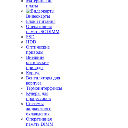
Материнские
платы
Видеокарты
Блоки питания
Оперативная
память SODIMM
SSD
HDD
Оптические
приводы
Внешние
оптические
приводы
Корпус
Вентиляторы для
корпуса
Термоинтерфейсы
Кулеры для
процессоров
Системы
жидкостного
охлаждения
Оперативная
память DIMM