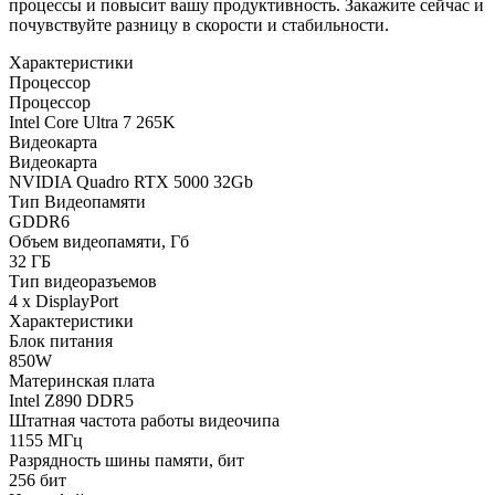
процессы и повысит вашу продуктивность. Закажите сейчас и
почувствуйте разницу в скорости и стабильности.
Характеристики
Процессор
Процессор
Intel Core Ultra 7 265K
Видеокарта
Видеокарта
NVIDIA Quadro RTX 5000 32Gb
Тип Видеопамяти
GDDR6
Объем видеопамяти, Гб
32 ГБ
Тип видеоразъемов
4 x DisplayPort
Характеристики
Блок питания
850W
Материнская плата
Intel Z890 DDR5
Штатная частота работы видеочипа
1155 МГц
Разрядность шины памяти, бит
256 бит