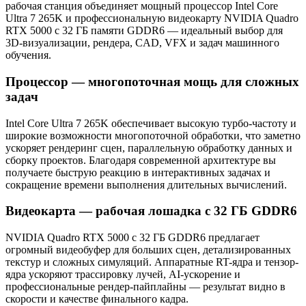
рабочая станция объединяет мощный процессор Intel Core
Ultra 7 265K и профессиональную видеокарту NVIDIA Quadro
RTX 5000 с 32 ГБ памяти GDDR6 — идеальный выбор для
3D-визуализации, рендера, CAD, VFX и задач машинного
обучения.
Процессор — многопоточная мощь для сложных
задач
Intel Core Ultra 7 265K обеспечивает высокую турбо-частоту и
широкие возможности многопоточной обработки, что заметно
ускоряет рендеринг сцен, параллельную обработку данных и
сборку проектов. Благодаря современной архитектуре вы
получаете быструю реакцию в интерактивных задачах и
сокращение времени выполнения длительных вычислений.
Видеокарта — рабочая лошадка с 32 ГБ GDDR6
NVIDIA Quadro RTX 5000 с 32 ГБ GDDR6 предлагает
огромный видеобуфер для больших сцен, детализированных
текстур и сложных симуляций. Аппаратные RT-ядра и тензор-
ядра ускоряют трассировку лучей, AI-ускорение и
профессиональные рендер-пайплайны — результат видно в
скорости и качестве финального кадра.