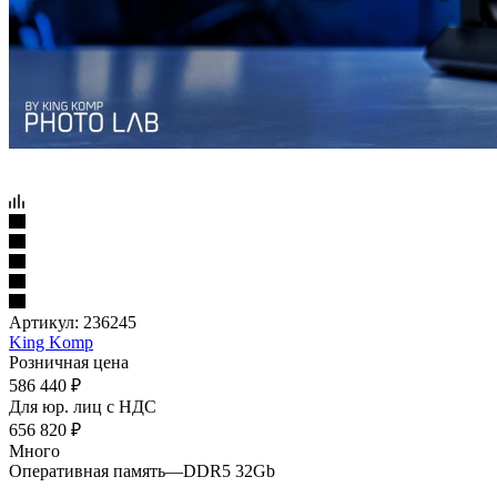
Артикул:
236245
King Komp
Розничная цена
586 440
₽
Для юр. лиц c НДС
656 820
₽
Много
Оперативная память
—
DDR5 32Gb