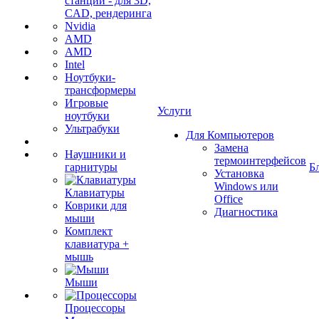
станции - для 3D,
CAD, рендеринга
Nvidia
AMD
AMD
Intel
Ноутбуки-
трансформеры
Игровые
Услуги
ноутбуки
Ультрабуки
Для Компьютеров
Замена
Наушники и
термоинтерфейсов
гарнитуры
Б
Установка
Windows или
Клавиатуры
Office
Коврики для
Диагностика
мыши
Комплект
клавиатура +
мышь
Мыши
Процессоры