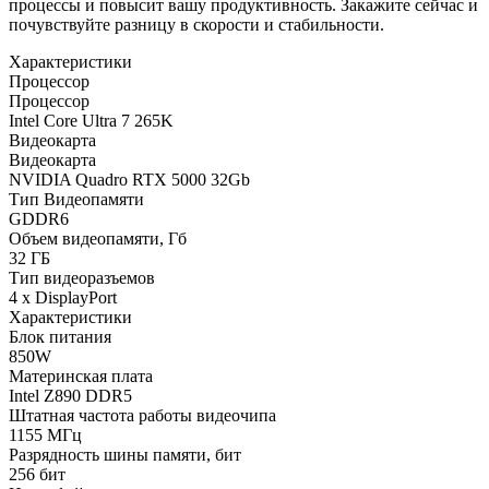
процессы и повысит вашу продуктивность. Закажите сейчас и
почувствуйте разницу в скорости и стабильности.
Характеристики
Процессор
Процессор
Intel Core Ultra 7 265K
Видеокарта
Видеокарта
NVIDIA Quadro RTX 5000 32Gb
Тип Видеопамяти
GDDR6
Объем видеопамяти, Гб
32 ГБ
Тип видеоразъемов
4 x DisplayPort
Характеристики
Блок питания
850W
Материнская плата
Intel Z890 DDR5
Штатная частота работы видеочипа
1155 МГц
Разрядность шины памяти, бит
256 бит