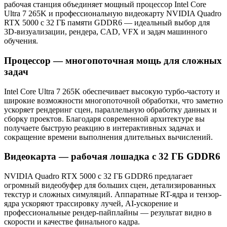
рабочая станция объединяет мощный процессор Intel Core
Ultra 7 265K и профессиональную видеокарту NVIDIA Quadro
RTX 5000 с 32 ГБ памяти GDDR6 — идеальный выбор для
3D-визуализации, рендера, CAD, VFX и задач машинного
обучения.
Процессор — многопоточная мощь для сложных
задач
Intel Core Ultra 7 265K обеспечивает высокую турбо-частоту и
широкие возможности многопоточной обработки, что заметно
ускоряет рендеринг сцен, параллельную обработку данных и
сборку проектов. Благодаря современной архитектуре вы
получаете быструю реакцию в интерактивных задачах и
сокращение времени выполнения длительных вычислений.
Видеокарта — рабочая лошадка с 32 ГБ GDDR6
NVIDIA Quadro RTX 5000 с 32 ГБ GDDR6 предлагает
огромный видеобуфер для больших сцен, детализированных
текстур и сложных симуляций. Аппаратные RT-ядра и тензор-
ядра ускоряют трассировку лучей, AI-ускорение и
профессиональные рендер-пайплайны — результат видно в
скорости и качестве финального кадра.