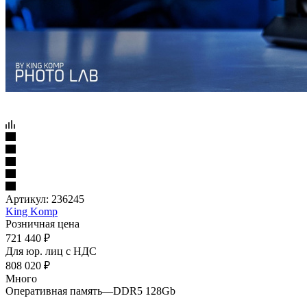
Артикул:
236245
King Komp
Розничная цена
721 440
₽
Для юр. лиц c НДС
808 020
₽
Много
Оперативная память
—
DDR5 128Gb