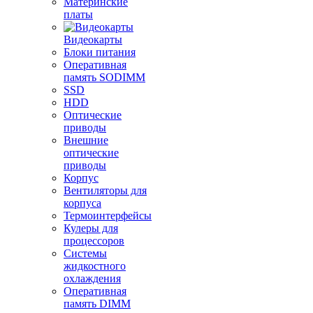
Материнские
платы
Видеокарты
Блоки питания
Оперативная
память SODIMM
SSD
HDD
Оптические
приводы
Внешние
оптические
приводы
Корпус
Вентиляторы для
корпуса
Термоинтерфейсы
Кулеры для
процессоров
Системы
жидкостного
охлаждения
Оперативная
память DIMM