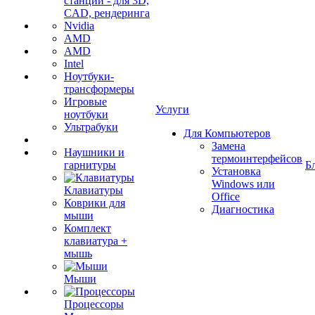
станции - для 3D,
CAD, рендеринга
Nvidia
AMD
AMD
Intel
Ноутбуки-
трансформеры
Игровые
Услуги
ноутбуки
Ультрабуки
Для Компьютеров
Замена
Наушники и
термоинтерфейсов
гарнитуры
Б
Установка
Windows или
Клавиатуры
Office
Коврики для
Диагностика
мыши
Комплект
клавиатура +
мышь
Мыши
Процессоры