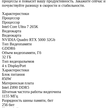
процессы и повысит вашу продуктивность. Закажите сейчас и
почувствуйте разницу в скорости и стабильности.
Характеристики
Процессор
Процессор
Intel Core Ultra 7 265K
Видеокарта
Видеокарта
NVIDIA Quadro RTX 5000 32Gb
Тип Видеопамяти
GDDR6
Объем видеопамяти, Гб
32 ГБ
Тип видеоразъемов
4 x DisplayPort
Характеристики
Блок питания
850W
Материнская плата
Intel Z890 DDR5
Штатная частота работы видеочипа
1155 МГц
Разрядность шины памяти, бит
256 бит