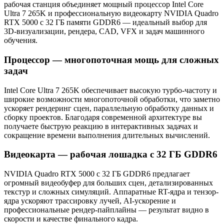
рабочая станция объединяет мощный процессор Intel Core
Ultra 7 265K и профессиональную видеокарту NVIDIA Quadro
RTX 5000 с 32 ГБ памяти GDDR6 — идеальный выбор для
3D-визуализации, рендера, CAD, VFX и задач машинного
обучения.
Процессор — многопоточная мощь для сложных
задач
Intel Core Ultra 7 265K обеспечивает высокую турбо-частоту и
широкие возможности многопоточной обработки, что заметно
ускоряет рендеринг сцен, параллельную обработку данных и
сборку проектов. Благодаря современной архитектуре вы
получаете быструю реакцию в интерактивных задачах и
сокращение времени выполнения длительных вычислений.
Видеокарта — рабочая лошадка с 32 ГБ GDDR6
NVIDIA Quadro RTX 5000 с 32 ГБ GDDR6 предлагает
огромный видеобуфер для больших сцен, детализированных
текстур и сложных симуляций. Аппаратные RT-ядра и тензор-
ядра ускоряют трассировку лучей, AI-ускорение и
профессиональные рендер-пайплайны — результат видно в
скорости и качестве финального кадра.