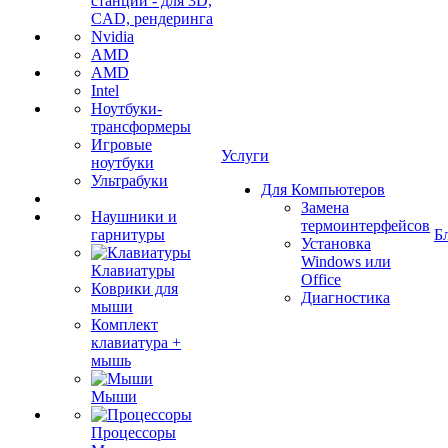
станции - для 3D,
CAD, рендеринга
Nvidia
AMD
AMD
Intel
Ноутбуки-
трансформеры
Игровые
Услуги
ноутбуки
Ультрабуки
Для Компьютеров
Замена
Наушники и
термоинтерфейсов
гарнитуры
Б
Установка
Windows или
Клавиатуры
Office
Коврики для
Диагностика
мыши
Комплект
клавиатура +
мышь
Мыши
Процессоры