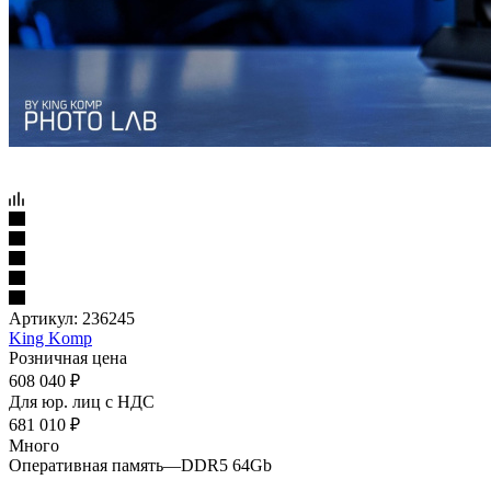
Артикул:
236245
King Komp
Розничная цена
608 040
₽
Для юр. лиц c НДС
681 010
₽
Много
Оперативная память
—
DDR5 64Gb