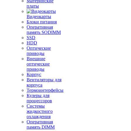
Материнские
платы
Видеокарты
Блоки питания
Оперативная
память SODIMM
SSD
HDD
Оптические
приводы
Внешние
оптические
приводы
Корпус
Вентиляторы для
корпуса
Термоинтерфейсы
Кулеры для
процессоров
Системы
жидкостного
охлаждения
Оперативная
память DIMM