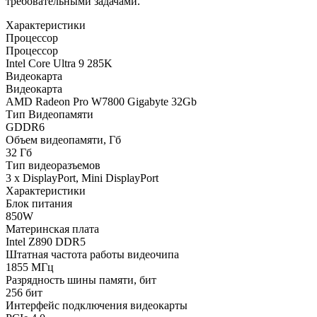
требовательными задачами.
Характеристики
Процессор
Процессор
Intel Core Ultra 9 285K
Видеокарта
Видеокарта
AMD Radeon Pro W7800 Gigabyte 32Gb
Тип Видеопамяти
GDDR6
Объем видеопамяти, Гб
32 Гб
Тип видеоразъемов
3 x DisplayPort, Mini DisplayPort
Характеристики
Блок питания
850W
Материнская плата
Intel Z890 DDR5
Штатная частота работы видеочипа
1855 МГц
Разрядность шины памяти, бит
256 бит
Интерфейс подключения видеокарты