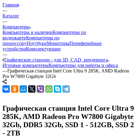
Главная
—
Каталог
—
Компьютеры
Компьютеры в наличии
Компьютеры по
видеокарте
Компьютеры по
процессору
Ноутбуки
Мониторы
Периферийные
устройства
Комплектующие
—
Графические станции - для 3D, CAD, рендеринга
Игровые компьютеры
Компьютеры для работы и офиса
—
Графическая станция Intel Core Ultra 9 285K, AMD Radeon
Pro W7800 Gigabyte 32Gb
Графическая станция Intel Core Ultra 9
285K, AMD Radeon Pro W7800 Gigabyte
32Gb, DDR5 32Gb, SSD 1 - 512GB, SSD 2
- 2TB