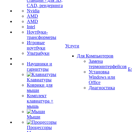
станции - для 3D,
CAD, рендеринга
Nvidia
AMD
AMD
Intel
Ноутбуки-
трансформеры
Игровые
Услуги
ноутбуки
Ультрабуки
Для Компьютеров
Замена
Наушники и
термоинтерфейсов
гарнитуры
Б
Установка
Windows или
Клавиатуры
Office
Коврики для
Диагностика
мыши
Комплект
клавиатура +
мышь
Мыши
Процессоры