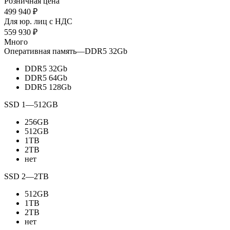
Розничная цена
499 940
₽
Для юр. лиц c НДС
559 930
₽
Много
Оперативная память
—
DDR5 32Gb
DDR5 32Gb
DDR5 64Gb
DDR5 128Gb
SSD 1
—
512GB
256GB
512GB
1TB
2TB
нет
SSD 2
—
2TB
512GB
1TB
2TB
нет