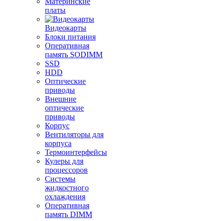
Материнские
платы
Видеокарты
Блоки питания
Оперативная
память SODIMM
SSD
HDD
Оптические
приводы
Внешние
оптические
приводы
Корпус
Вентиляторы для
корпуса
Термоинтерфейсы
Кулеры для
процессоров
Системы
жидкостного
охлаждения
Оперативная
память DIMM