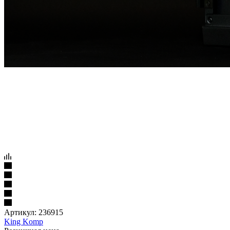
Артикул:
236915
King Komp