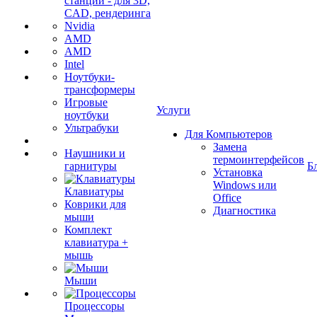
станции - для 3D,
CAD, рендеринга
Nvidia
AMD
AMD
Intel
Ноутбуки-
трансформеры
Игровые
Услуги
ноутбуки
Ультрабуки
Для Компьютеров
Замена
Наушники и
термоинтерфейсов
гарнитуры
Б
Установка
Windows или
Клавиатуры
Office
Коврики для
Диагностика
мыши
Комплект
клавиатура +
мышь
Мыши
Процессоры