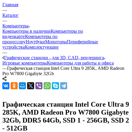
Главная
—
Каталог
—
Компьютеры
Компьютеры в наличии
Компьютеры по
видеокарте
Компьютеры по
процессору
Ноутбуки
Мониторы
Периферийные
устройства
Комплектующие
—
Графические станции - для 3D, CAD, рендеринга
Игровые компьютеры
Компьютеры для работы и офиса
—
Графическая станция Intel Core Ultra 9 285K, AMD Radeon
Pro W7800 Gigabyte 32Gb
Графическая станция Intel Core Ultra 9
285K, AMD Radeon Pro W7800 Gigabyte
32Gb, DDR5 64Gb, SSD 1 - 256GB, SSD 2
- 512GB