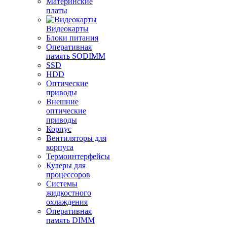
Материнские
платы
Видеокарты
Блоки питания
Оперативная
память SODIMM
SSD
HDD
Оптические
приводы
Внешние
оптические
приводы
Корпус
Вентиляторы для
корпуса
Термоинтерфейсы
Кулеры для
процессоров
Системы
жидкостного
охлаждения
Оперативная
память DIMM