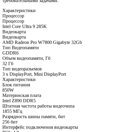
требовательными задачами.
Характеристики
Процессор
Процессор
Intel Core Ultra 9 285K
Видеокарта
Видеокарта
AMD Radeon Pro W7800 Gigabyte 32Gb
Тип Видеопамяти
GDDR6
Объем видеопамяти, Гб
32 Гб
Тип видеоразъемов
3 x DisplayPort, Mini DisplayPort
Характеристики
Блок питания
850W
Материнская плата
Intel Z890 DDR5
Штатная частота работы видеочипа
1855 МГц
Разрядность шины памяти, бит
256 бит
Интерфейс подключения видеокарты