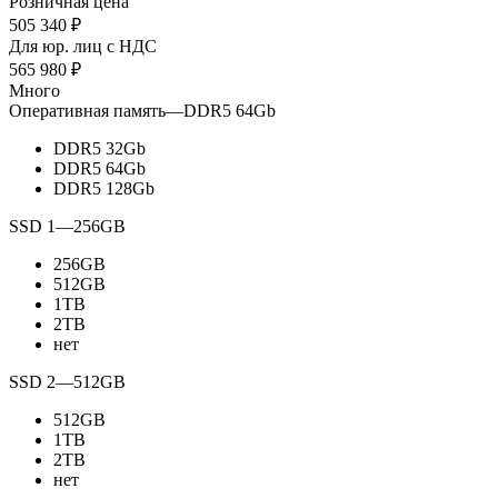
Розничная цена
505 340
₽
Для юр. лиц c НДС
565 980
₽
Много
Оперативная память
—
DDR5 64Gb
DDR5 32Gb
DDR5 64Gb
DDR5 128Gb
SSD 1
—
256GB
256GB
512GB
1TB
2TB
нет
SSD 2
—
512GB
512GB
1TB
2TB
нет