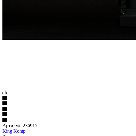
Артикул:
236915
King Komp