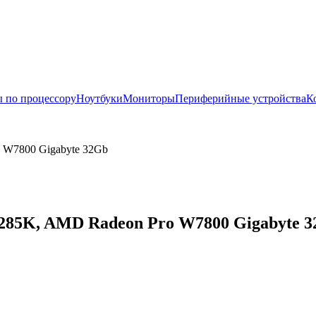
 по процессору
Ноутбуки
Мониторы
Периферийные устройства
К
o W7800 Gigabyte 32Gb
 285K, AMD Radeon Pro W7800 Gigabyte 32