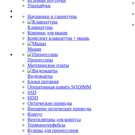
Игровые ноутбуки
Ультрабуки
Наушники и гарнитуры
Клавиатуры
Коврики для мыши
Комплект клавиатура + мышь
Мыши
Процессоры
Материнские платы
Видеокарты
Блоки питания
Оперативная память SODIMM
SSD
HDD
Оптические приводы
Внешние оптические приводы
Корпус
Вентиляторы для корпуса
Термоинтерфейсы
Кулеры для процессоров