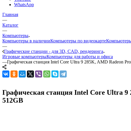
WhatsApp
Главная
—
Каталог
—
Компьютеры
Компьютеры в наличии
Компьютеры по видеокарте
Компьютеры
—
Графические станции - для 3D, CAD, рендеринга
Игровые компьютеры
Компьютеры для работы и офиса
—
Графическая станция Intel Core Ultra 9 285K, AMD Radeon Pr
Графическая станция Intel Core Ultra 9
512GB