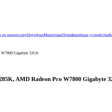
 по процессору
Ноутбуки
Мониторы
Периферийные устройства
К
o W7800 Gigabyte 32Gb
 285K, AMD Radeon Pro W7800 Gigabyte 32