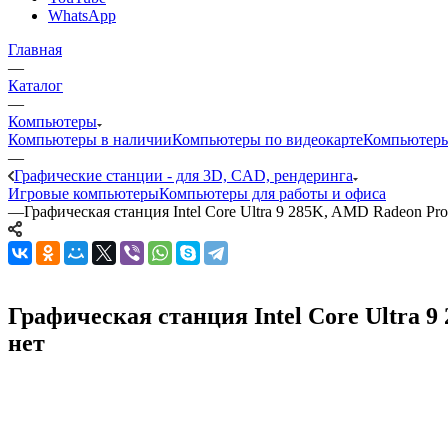
WhatsApp
Главная
—
Каталог
—
Компьютеры
Компьютеры в наличии
Компьютеры по видеокарте
Компьютеры
—
Графические станции - для 3D, CAD, рендеринга
Игровые компьютеры
Компьютеры для работы и офиса
—
Графическая станция Intel Core Ultra 9 285K, AMD Radeon Pr
Графическая станция Intel Core Ultra 9
нет