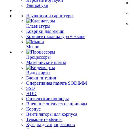
Игровые ноутбуки
Ультрабуки
Наушники и гарнитуры
Клавиатуры
Коврики для мыши
Комплект клавиатура + мышь
Мыши
Процессоры
Материнские платы
Видеокарты
Блоки питания
Оперативная память SODIMM
SSD
HDD
Оптические приводы
Внешние оптические приводы
Корпус
Вентиляторы для корпуса
Термоинтерфейсы
Кулеры для процессоров