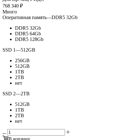
768 340
₽
Много
Оперативная память
—
DDR5 32Gb
DDR5 32Gb
DDR5 64Gb
DDR5 128Gb
SSD 1
—
512GB
256GB
512GB
1TB
2TB
нет
SSD 2
—
2TB
512GB
1TB
2TB
нет
В корзину