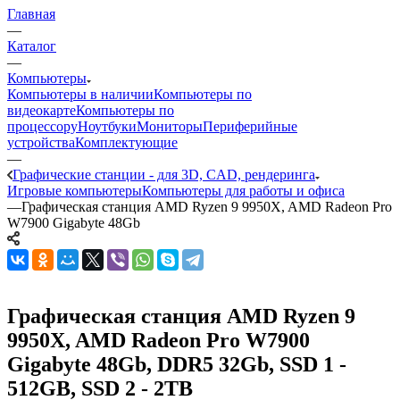
Главная
—
Каталог
—
Компьютеры
Компьютеры в наличии
Компьютеры по
видеокарте
Компьютеры по
процессору
Ноутбуки
Мониторы
Периферийные
устройства
Комплектующие
—
Графические станции - для 3D, CAD, рендеринга
Игровые компьютеры
Компьютеры для работы и офиса
—
Графическая станция AMD Ryzen 9 9950X, AMD Radeon Pro
W7900 Gigabyte 48Gb
Графическая станция AMD Ryzen 9
9950X, AMD Radeon Pro W7900
Gigabyte 48Gb, DDR5 32Gb, SSD 1 -
512GB, SSD 2 - 2TB