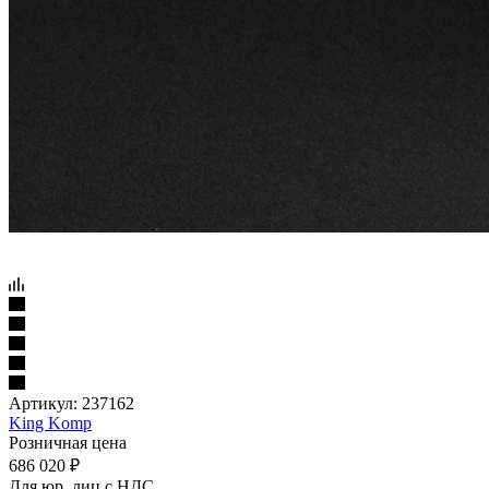
Артикул:
237162
King Komp
Розничная цена
686 020
₽
Для юр. лиц c НДС