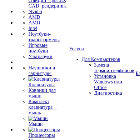
станции - для 3D,
CAD, рендеринга
Nvidia
AMD
AMD
Intel
Ноутбуки-
трансформеры
Игровые
Услуги
ноутбуки
Ультрабуки
Для Компьютеров
Замена
Наушники и
термоинтерфейсов
гарнитуры
Б
Установка
Windows или
Клавиатуры
Office
Коврики для
Диагностика
мыши
Комплект
клавиатура +
мышь
Мыши
Процессоры