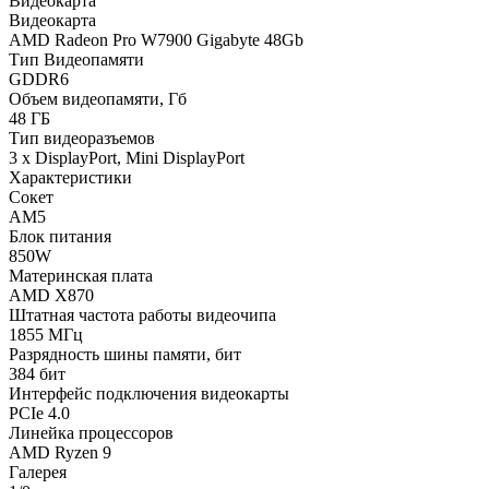
Видеокарта
Видеокарта
AMD Radeon Pro W7900 Gigabyte 48Gb
Тип Видеопамяти
GDDR6
Объем видеопамяти, Гб
48 ГБ
Тип видеоразъемов
3 x DisplayPort, Mini DisplayPort
Характеристики
Сокет
AM5
Блок питания
850W
Материнская плата
AMD X870
Штатная частота работы видеочипа
1855 МГц
Разрядность шины памяти, бит
384 бит
Интерфейс подключения видеокарты
PCIe 4.0
Линейка процессоров
AMD Ryzen 9
Галерея