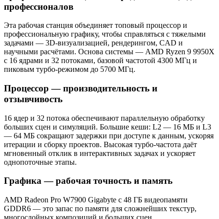
профессионалов
Эта рабочая станция объединяет топовый процессор и
профессиональную графику, чтобы справляться с тяжелыми
задачами — 3D-визуализацией, рендерингом, CAD и
научными расчётами. Основа системы — AMD Ryzen 9 9950X
с 16 ядрами и 32 потоками, базовой частотой 4300 МГц и
пиковым турбо-режимом до 5700 МГц.
Процессор — производительность и
отзывчивость
16 ядер и 32 потока обеспечивают параллельную обработку
больших сцен и симуляций. Большие кеши: L2 — 16 МБ и L3
— 64 МБ сокращают задержки при доступе к данным, ускоряя
итерации и сборку проектов. Высокая турбо-частота даёт
мгновенный отклик в интерактивных задачах и ускоряет
однопоточные этапы.
Графика — рабочая точность и память
AMD Radeon Pro W7900 Gigabyte с 48 ГБ видеопамяти
GDDR6 — это запас по памяти для сложнейших текстур,
многослойных композиций и больших сцен.