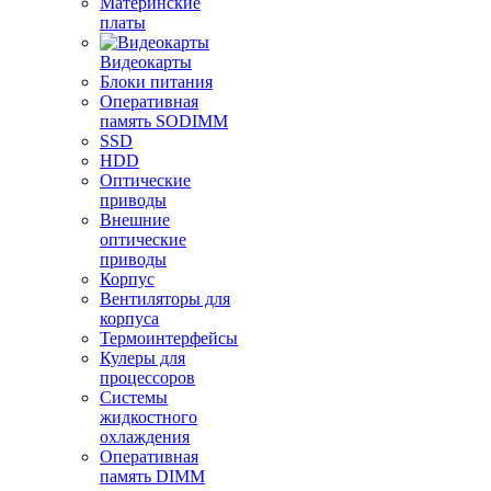
Материнские
платы
Видеокарты
Блоки питания
Оперативная
память SODIMM
SSD
HDD
Оптические
приводы
Внешние
оптические
приводы
Корпус
Вентиляторы для
корпуса
Термоинтерфейсы
Кулеры для
процессоров
Системы
жидкостного
охлаждения
Оперативная
память DIMM