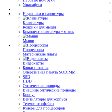
Игровые ноутбуки
Ультрабуки
Наушники и гарнитуры
Клавиатуры
Коврики для мыши
Комплект клавиатура + мышь
Мыши
Процессоры
Материнские платы
Видеокарты
Блоки питания
Оперативная память SODIMM
SSD
HDD
Оптические приводы
Внешние оптические приводы
Корпус
Вентиляторы для корпуса
Термоинтерфейсы
Кулеры для процессоров