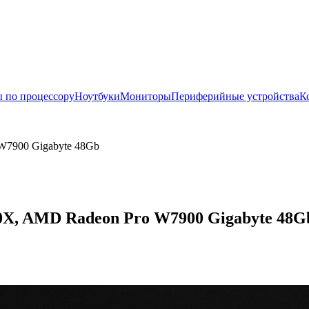
 по процессору
Ноутбуки
Мониторы
Периферийные устройства
К
W7900 Gigabyte 48Gb
X, AMD Radeon Pro W7900 Gigabyte 48Gb,