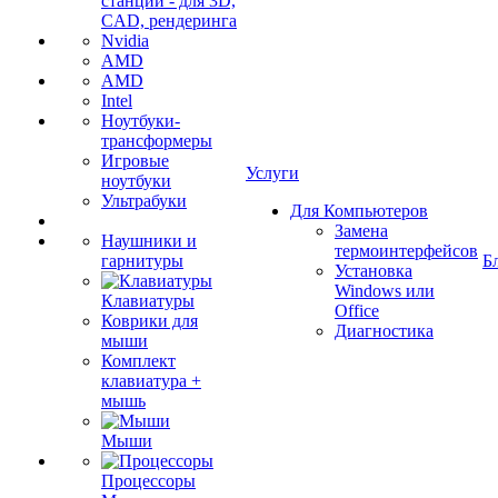
станции - для 3D,
CAD, рендеринга
Nvidia
AMD
AMD
Intel
Ноутбуки-
трансформеры
Игровые
Услуги
ноутбуки
Ультрабуки
Для Компьютеров
Замена
Наушники и
термоинтерфейсов
гарнитуры
Б
Установка
Windows или
Клавиатуры
Office
Коврики для
Диагностика
мыши
Комплект
клавиатура +
мышь
Мыши
Процессоры