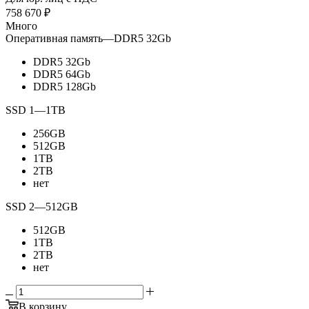
758 670
₽
Много
Оперативная память
—
DDR5 32Gb
DDR5 32Gb
DDR5 64Gb
DDR5 128Gb
SSD 1
—
1TB
256GB
512GB
1TB
2TB
нет
SSD 2
—
512GB
512GB
1TB
2TB
нет
В корзину