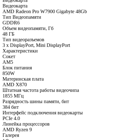
Видеокарта
Видеокарта
AMD Radeon Pro W7900 Gigabyte 48Gb
Тип Видеопамяти
GDDR6
Объем видеопамяти, Гб
48 ГБ
Тип видеоразъемов
3 x DisplayPort, Mini DisplayPort
Характеристики
Сокет
AM5
Блок питания
850W
Материнская плата
AMD X870
Штатная частота работы видеочипа
1855 МГц
Разрядность шины памяти, бит
384 бит
Интерфейс подключения видеокарты
PCIe 4.0
Линейка процессоров
AMD Ryzen 9
Галерея