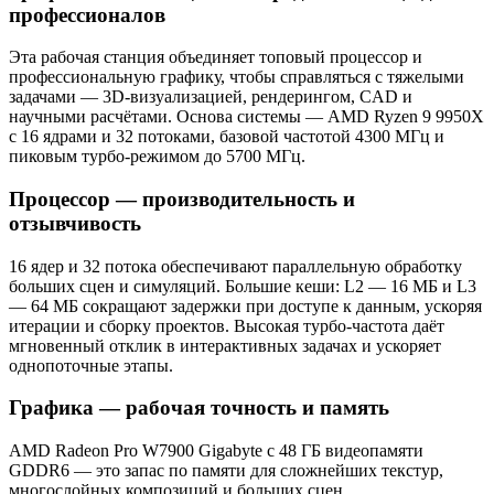
профессионалов
Эта рабочая станция объединяет топовый процессор и
профессиональную графику, чтобы справляться с тяжелыми
задачами — 3D-визуализацией, рендерингом, CAD и
научными расчётами. Основа системы — AMD Ryzen 9 9950X
с 16 ядрами и 32 потоками, базовой частотой 4300 МГц и
пиковым турбо-режимом до 5700 МГц.
Процессор — производительность и
отзывчивость
16 ядер и 32 потока обеспечивают параллельную обработку
больших сцен и симуляций. Большие кеши: L2 — 16 МБ и L3
— 64 МБ сокращают задержки при доступе к данным, ускоряя
итерации и сборку проектов. Высокая турбо-частота даёт
мгновенный отклик в интерактивных задачах и ускоряет
однопоточные этапы.
Графика — рабочая точность и память
AMD Radeon Pro W7900 Gigabyte с 48 ГБ видеопамяти
GDDR6 — это запас по памяти для сложнейших текстур,
многослойных композиций и больших сцен.