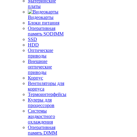
Материнские
платы
Видеокарты
Блоки питания
Оперативная
память SODIMM
SSD
HDD
Оптические
приводы
Внешние
оптические
приводы
Корпус
Вентиляторы для
корпуса
Термоинтерфейсы
Кулеры для
процессоров
Системы
жидкостного
охлаждения
Оперативная
память DIMM