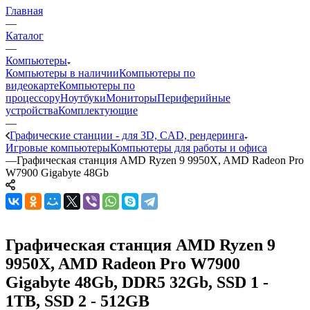
Главная
—
Каталог
—
Компьютеры
Компьютеры в наличии
Компьютеры по
видеокарте
Компьютеры по
процессору
Ноутбуки
Мониторы
Периферийные
устройства
Комплектующие
—
Графические станции - для 3D, CAD, рендеринга
Игровые компьютеры
Компьютеры для работы и офиса
—
Графическая станция AMD Ryzen 9 9950X, AMD Radeon Pro
W7900 Gigabyte 48Gb
Графическая станция AMD Ryzen 9
9950X, AMD Radeon Pro W7900
Gigabyte 48Gb, DDR5 32Gb, SSD 1 -
1TB, SSD 2 - 512GB