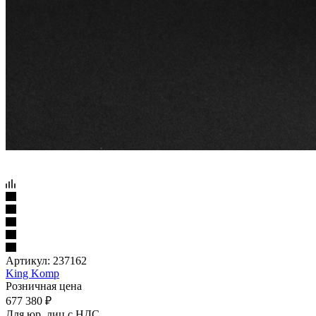
Артикул:
237162
King Komp
Розничная цена
677 380
₽
Для юр. лиц c НДС