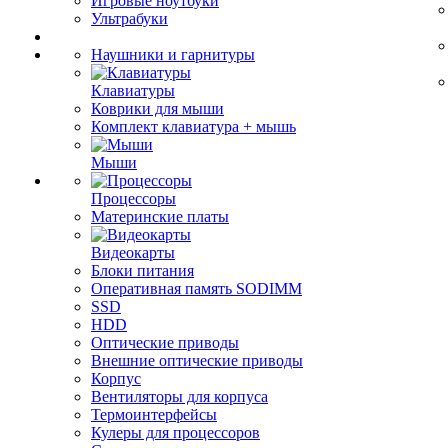
Игровые ноутбуки
Ультрабуки
Наушники и гарнитуры
Клавиатуры
Коврики для мыши
Комплект клавиатура + мышь
Мыши
Процессоры
Материнские платы
Видеокарты
Блоки питания
Оперативная память SODIMM
SSD
HDD
Оптические приводы
Внешние оптические приводы
Корпус
Вентиляторы для корпуса
Термоинтерфейсы
Кулеры для процессоров