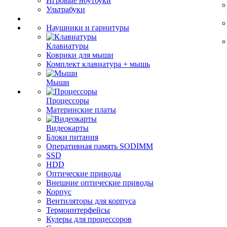
Игровые ноутбуки
Ультрабуки
Наушники и гарнитуры
Клавиатуры
Коврики для мыши
Комплект клавиатура + мышь
Мыши
Процессоры
Материнские платы
Видеокарты
Блоки питания
Оперативная память SODIMM
SSD
HDD
Оптические приводы
Внешние оптические приводы
Корпус
Вентиляторы для корпуса
Термоинтерфейсы
Кулеры для процессоров