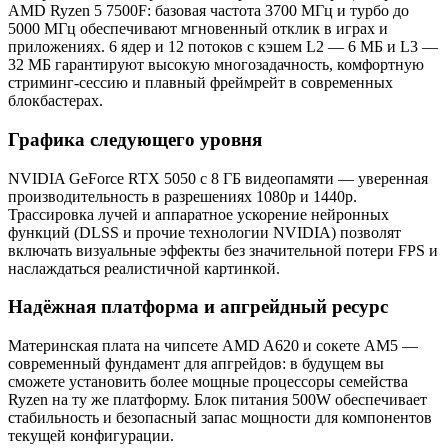
AMD Ryzen 5 7500F: базовая частота 3700 МГц и турбо до
5000 МГц обеспечивают мгновенный отклик в играх и
приложениях. 6 ядер и 12 потоков с кэшем L2 — 6 МБ и L3 —
32 МБ гарантируют высокую многозадачность, комфортную
стриминг-сессию и плавный фреймрейт в современных
блокбастерах.
Графика следующего уровня
NVIDIA GeForce RTX 5050 с 8 ГБ видеопамяти — уверенная
производительность в разрешениях 1080p и 1440p.
Трассировка лучей и аппаратное ускорение нейронных
функций (DLSS и прочие технологии NVIDIA) позволят
включать визуальные эффекты без значительной потери FPS и
наслаждаться реалистичной картинкой.
Надёжная платформа и апгрейдный ресурс
Материнская плата на чипсете AMD A620 и сокете AM5 —
современный фундамент для апгрейдов: в будущем вы
сможете установить более мощные процессоры семейства
Ryzen на ту же платформу. Блок питания 500W обеспечивает
стабильность и безопасный запас мощности для компонентов
текущей конфигурации.