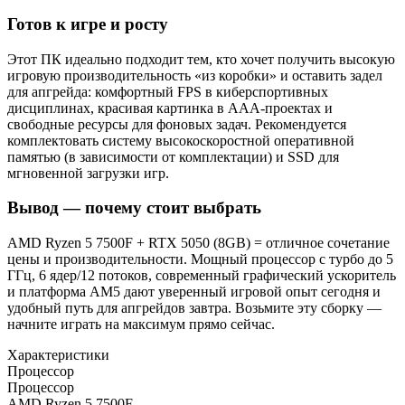
Готов к игре и росту
Этот ПК идеально подходит тем, кто хочет получить высокую
игровую производительность «из коробки» и оставить задел
для апгрейда: комфортный FPS в киберспортивных
дисциплинах, красивая картинка в AAA-проектах и
свободные ресурсы для фоновых задач. Рекомендуется
комплектовать систему высокоскоростной оперативной
памятью (в зависимости от комплектации) и SSD для
мгновенной загрузки игр.
Вывод — почему стоит выбрать
AMD Ryzen 5 7500F + RTX 5050 (8GB) = отличное сочетание
цены и производительности. Мощный процессор с турбо до 5
ГГц, 6 ядер/12 потоков, современный графический ускоритель
и платформа AM5 дают уверенный игровой опыт сегодня и
удобный путь для апгрейдов завтра. Возьмите эту сборку —
начните играть на максимум прямо сейчас.
Характеристики
Процессор
Процессор
AMD Ryzen 5 7500F