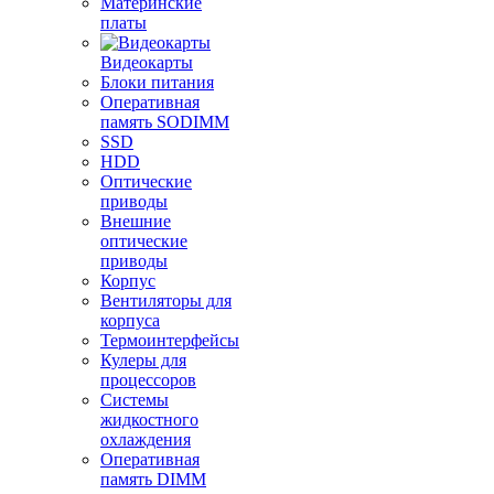
Материнские
платы
Видеокарты
Блоки питания
Оперативная
память SODIMM
SSD
HDD
Оптические
приводы
Внешние
оптические
приводы
Корпус
Вентиляторы для
корпуса
Термоинтерфейсы
Кулеры для
процессоров
Системы
жидкостного
охлаждения
Оперативная
память DIMM