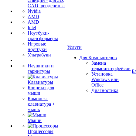
станции - для 3D,
CAD, рендеринга
Nvidia
AMD
AMD
Intel
Ноутбуки-
трансформеры
Игровые
Услуги
ноутбуки
Ультрабуки
Для Компьютеров
Замена
Наушники и
термоинтерфейсов
гарнитуры
Б
Установка
Windows или
Клавиатуры
Office
Коврики для
Диагностика
мыши
Комплект
клавиатура +
мышь
Мыши
Процессоры