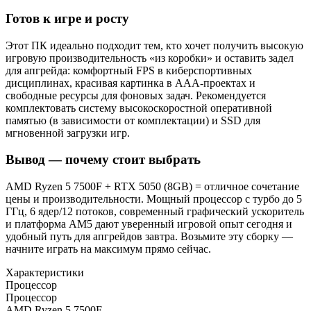
Готов к игре и росту
Этот ПК идеально подходит тем, кто хочет получить высокую
игровую производительность «из коробки» и оставить задел
для апгрейда: комфортный FPS в киберспортивных
дисциплинах, красивая картинка в AAA-проектах и
свободные ресурсы для фоновых задач. Рекомендуется
комплектовать систему высокоскоростной оперативной
памятью (в зависимости от комплектации) и SSD для
мгновенной загрузки игр.
Вывод — почему стоит выбрать
AMD Ryzen 5 7500F + RTX 5050 (8GB) = отличное сочетание
цены и производительности. Мощный процессор с турбо до 5
ГГц, 6 ядер/12 потоков, современный графический ускоритель
и платформа AM5 дают уверенный игровой опыт сегодня и
удобный путь для апгрейдов завтра. Возьмите эту сборку —
начните играть на максимум прямо сейчас.
Характеристики
Процессор
Процессор
AMD Ryzen 5 7500F