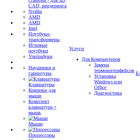
станции - для 3D,
CAD, рендеринга
Nvidia
AMD
AMD
Intel
Ноутбуки-
трансформеры
Игровые
Услуги
ноутбуки
Ультрабуки
Для Компьютеров
Замена
Наушники и
термоинтерфейсов
гарнитуры
Б
Установка
Windows или
Клавиатуры
Office
Коврики для
Диагностика
мыши
Комплект
клавиатура +
мышь
Мыши
Процессоры