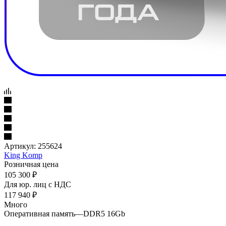
Артикул:
255624
King Komp
Розничная цена
105 300
₽
Для юр. лиц c НДС
117 940
₽
Много
Оперативная память
—
DDR5 16Gb