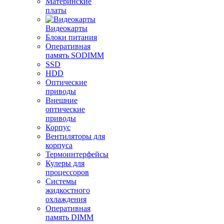
Материнские
платы
Видеокарты
Блоки питания
Оперативная
память SODIMM
SSD
HDD
Оптические
приводы
Внешние
оптические
приводы
Корпус
Вентиляторы для
корпуса
Термоинтерфейсы
Кулеры для
процессоров
Системы
жидкостного
охлаждения
Оперативная
память DIMM