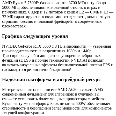
AMD Ryzen 5 7500F: базовая частота 3700 МГц и турбо до
5000 МГц обеспечивают мгновенный отклик в играх и
приложениях. 6 ядер и 12 потоков с кэшем L2 — 6 МБ и L3 —
32 МБ гарантируют высокую многозадачность, комфортную
стриминг-сессию и плавный фреймрейт в современных
блокбастерах.
Графика следующего уровня
NVIDIA GeForce RTX 5050 с 8 ГБ видеопамяти — уверенная
производительность в разрешениях 1080p и 1440p.
Трассировка лучей и аппаратное ускорение нейронных
функций (DLSS и прочие технологии NVIDIA) позволят
включать визуальные эффекты без значительной потери FPS и
наслаждаться реалистичной картинкой.
Надёжная платформа и апгрейдный ресурс
Материнская плата на чипсете AMD A620 и сокете AM5 —
современный фундамент для апгрейдов: в будущем вы
сможете установить более мощные процессоры семейства
Ryzen на ту же платформу. Блок питания 500W обеспечивает
стабильность и безопасный запас мощности для компонентов
текущей конфигурации.