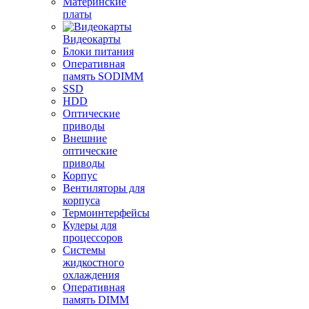
Материнские
платы
Видеокарты
Блоки питания
Оперативная
память SODIMM
SSD
HDD
Оптические
приводы
Внешние
оптические
приводы
Корпус
Вентиляторы для
корпуса
Термоинтерфейсы
Кулеры для
процессоров
Системы
жидкостного
охлаждения
Оперативная
память DIMM