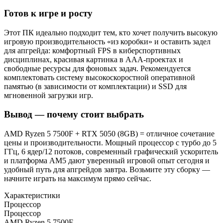
Готов к игре и росту
Этот ПК идеально подходит тем, кто хочет получить высокую
игровую производительность «из коробки» и оставить задел
для апгрейда: комфортный FPS в киберспортивных
дисциплинах, красивая картинка в AAA-проектах и
свободные ресурсы для фоновых задач. Рекомендуется
комплектовать систему высокоскоростной оперативной
памятью (в зависимости от комплектации) и SSD для
мгновенной загрузки игр.
Вывод — почему стоит выбрать
AMD Ryzen 5 7500F + RTX 5050 (8GB) = отличное сочетание
цены и производительности. Мощный процессор с турбо до 5
ГГц, 6 ядер/12 потоков, современный графический ускоритель
и платформа AM5 дают уверенный игровой опыт сегодня и
удобный путь для апгрейдов завтра. Возьмите эту сборку —
начните играть на максимум прямо сейчас.
Характеристики
Процессор
Процессор
AMD Ryzen 5 7500F