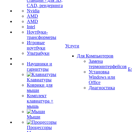
станции - для 3D,
CAD, рендеринга
Nvidia
AMD
AMD
Intel
Ноутбуки-
трансформеры
Игровые
Услуги
ноутбуки
Ультрабуки
Для Компьютеров
Замена
Наушники и
термоинтерфейсов
гарнитуры
Б
Установка
Windows или
Клавиатуры
Office
Коврики для
Диагностика
мыши
Комплект
клавиатура +
мышь
Мыши
Процессоры