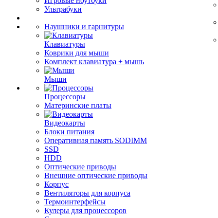
Игровые ноутбуки
Ультрабуки
Наушники и гарнитуры
Клавиатуры
Коврики для мыши
Комплект клавиатура + мышь
Мыши
Процессоры
Материнские платы
Видеокарты
Блоки питания
Оперативная память SODIMM
SSD
HDD
Оптические приводы
Внешние оптические приводы
Корпус
Вентиляторы для корпуса
Термоинтерфейсы
Кулеры для процессоров