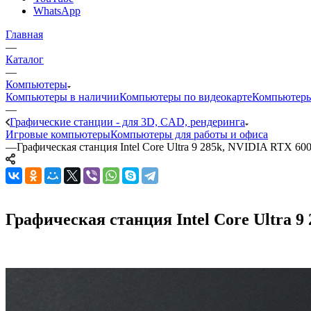
WhatsApp
Главная
—
Каталог
—
Компьютеры
Компьютеры в наличии
Компьютеры по видеокарте
Компьютеры
—
Графические станции - для 3D, CAD, рендеринга
Игровые компьютеры
Компьютеры для работы и офиса
—
Графическая станция Intel Core Ultra 9 285k, NVIDIA RTX 60
Графическая станция Intel Core Ultra 9