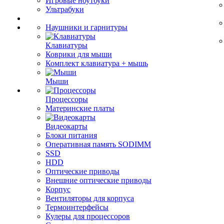
Игровые ноутбуки
Ультрабуки
Наушники и гарнитуры
Клавиатуры
Коврики для мыши
Комплект клавиатура + мышь
Мыши
Процессоры
Материнские платы
Видеокарты
Блоки питания
Оперативная память SODIMM
SSD
HDD
Оптические приводы
Внешние оптические приводы
Корпус
Вентиляторы для корпуса
Термоинтерфейсы
Кулеры для процессоров