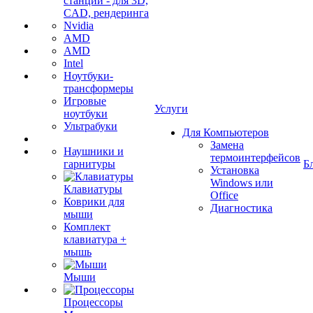
станции - для 3D,
CAD, рендеринга
Nvidia
AMD
AMD
Intel
Ноутбуки-
трансформеры
Игровые
Услуги
ноутбуки
Ультрабуки
Для Компьютеров
Замена
Наушники и
термоинтерфейсов
гарнитуры
Б
Установка
Windows или
Клавиатуры
Office
Коврики для
Диагностика
мыши
Комплект
клавиатура +
мышь
Мыши
Процессоры