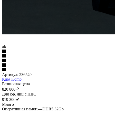
Артикул:
236549
King Komp
Розничная цена
820 800
₽
Для юр. лиц c НДС
919 300
₽
Много
Оперативная память
—
DDR5 32Gb