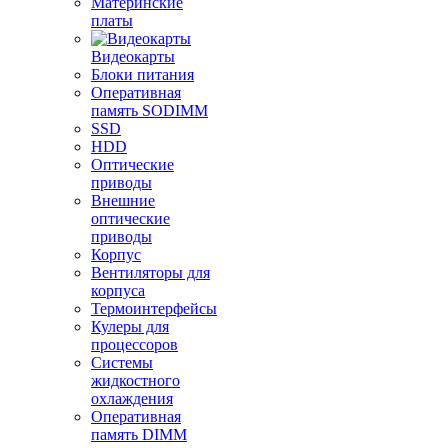
Материнские
платы
Видеокарты
Блоки питания
Оперативная
память SODIMM
SSD
HDD
Оптические
приводы
Внешние
оптические
приводы
Корпус
Вентиляторы для
корпуса
Термоинтерфейсы
Кулеры для
процессоров
Системы
жидкостного
охлаждения
Оперативная
память DIMM