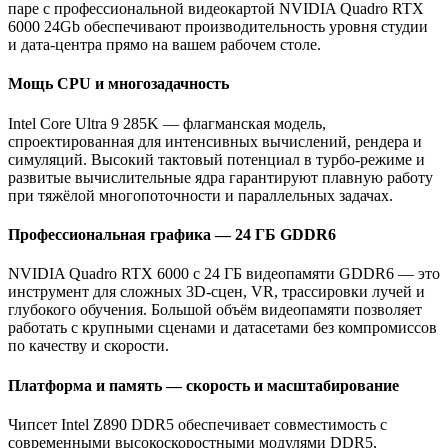
паре с профессиональной видеокартой NVIDIA Quadro RTX
6000 24Gb обеспечивают производительность уровня студии
и дата‑центра прямо на вашем рабочем столе.
Мощь CPU и многозадачность
Intel Core Ultra 9 285K — флагманская модель,
спроектированная для интенсивных вычислений, рендера и
симуляций. Высокий тактовый потенциал в турбо‑режиме и
развитые вычислительные ядра гарантируют плавную работу
при тяжёлой многопоточности и параллельных задачах.
Профессиональная графика — 24 ГБ GDDR6
NVIDIA Quadro RTX 6000 с 24 ГБ видеопамяти GDDR6 — это
инструмент для сложных 3D‑сцен, VR, трассировки лучей и
глубокого обучения. Большой объём видеопамяти позволяет
работать с крупными сценами и датасетами без компромиссов
по качеству и скорости.
Платформа и память — скорость и масштабирование
Чипсет Intel Z890 DDR5 обеспечивает совместимость с
современными высокоскоростными модулями DDR5,