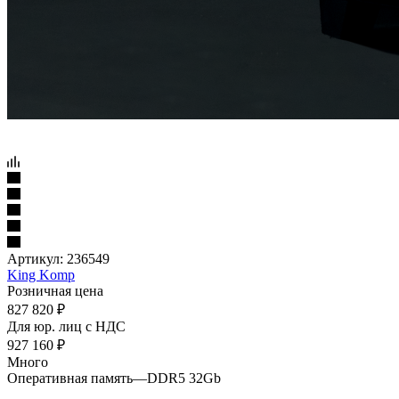
Артикул:
236549
King Komp
Розничная цена
827 820
₽
Для юр. лиц c НДС
927 160
₽
Много
Оперативная память
—
DDR5 32Gb