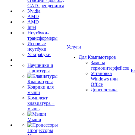
станции - для 3D,
CAD, рендеринга
Nvidia
AMD
AMD
Intel
Ноутбуки-
трансформеры
Игровые
Услуги
ноутбуки
Ультрабуки
Для Компьютеров
Замена
Наушники и
термоинтерфейсов
гарнитуры
Б
Установка
Windows или
Клавиатуры
Office
Коврики для
Диагностика
мыши
Комплект
клавиатура +
мышь
Мыши
Процессоры