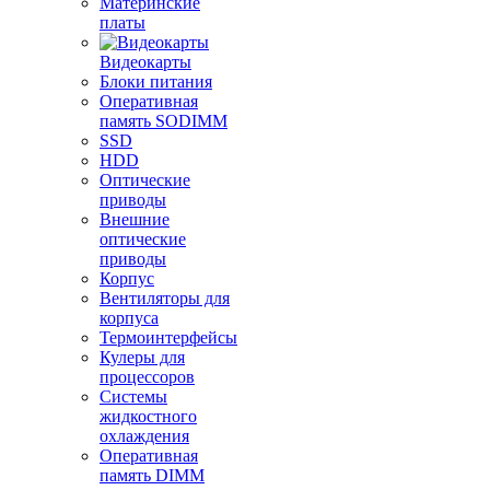
Материнские
платы
Видеокарты
Блоки питания
Оперативная
память SODIMM
SSD
HDD
Оптические
приводы
Внешние
оптические
приводы
Корпус
Вентиляторы для
корпуса
Термоинтерфейсы
Кулеры для
процессоров
Системы
жидкостного
охлаждения
Оперативная
память DIMM