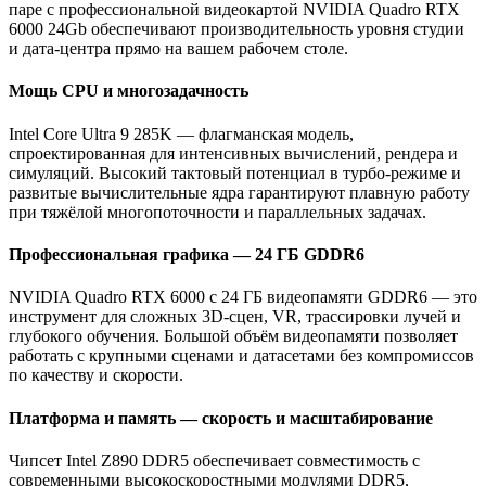
паре с профессиональной видеокартой NVIDIA Quadro RTX
6000 24Gb обеспечивают производительность уровня студии
и дата‑центра прямо на вашем рабочем столе.
Мощь CPU и многозадачность
Intel Core Ultra 9 285K — флагманская модель,
спроектированная для интенсивных вычислений, рендера и
симуляций. Высокий тактовый потенциал в турбо‑режиме и
развитые вычислительные ядра гарантируют плавную работу
при тяжёлой многопоточности и параллельных задачах.
Профессиональная графика — 24 ГБ GDDR6
NVIDIA Quadro RTX 6000 с 24 ГБ видеопамяти GDDR6 — это
инструмент для сложных 3D‑сцен, VR, трассировки лучей и
глубокого обучения. Большой объём видеопамяти позволяет
работать с крупными сценами и датасетами без компромиссов
по качеству и скорости.
Платформа и память — скорость и масштабирование
Чипсет Intel Z890 DDR5 обеспечивает совместимость с
современными высокоскоростными модулями DDR5,