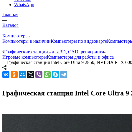
WhatsApp
Главная
—
Каталог
—
Компьютеры
Компьютеры в наличии
Компьютеры по видеокарте
Компьютеры
—
Графические станции - для 3D, CAD, рендеринга
Игровые компьютеры
Компьютеры для работы и офиса
—
Графическая станция Intel Core Ultra 9 285k, NVIDIA RTX 60
Графическая станция Intel Core Ultra 9