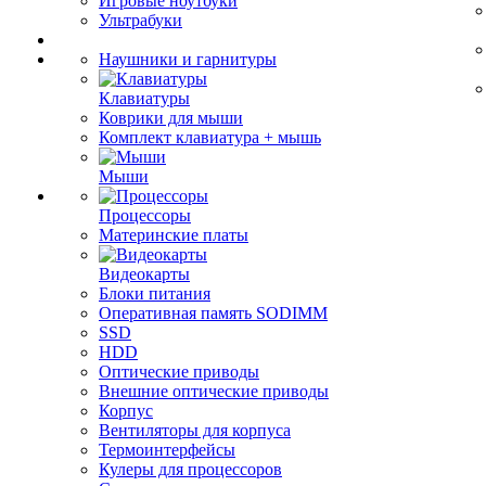
Игровые ноутбуки
Ультрабуки
Наушники и гарнитуры
Клавиатуры
Коврики для мыши
Комплект клавиатура + мышь
Мыши
Процессоры
Материнские платы
Видеокарты
Блоки питания
Оперативная память SODIMM
SSD
HDD
Оптические приводы
Внешние оптические приводы
Корпус
Вентиляторы для корпуса
Термоинтерфейсы
Кулеры для процессоров