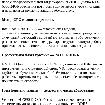
паре с профессиональной видеокартой NVIDIA Quadro RTX
6000 24Gb обеспечивают производительность уровня студии
и дата‑центра прямо на вашем рабочем столе.
Мощь CPU и многозадачность
Intel Core Ultra 9 285K — флагманская модель,
спроектированная для интенсивных вычислений, рендера и
симуляций. Высокий тактовый потенциал в турбо‑режиме и
развитые вычислительные ядра гарантируют плавную работу
при тяжёлой многопоточности и параллельных задачах.
Профессиональная графика — 24 ГБ GDDR6
NVIDIA Quadro RTX 6000 с 24 ГБ видеопамяти GDDR6 — это
инструмент для сложных 3D‑сцен, VR, трассировки лучей и
глубокого обучения. Большой объём видеопамяти позволяет
работать с крупными сценами и датасетами без компромиссов
по качеству и скорости.
Платформа и память — скорость и масштабирование
Чипсет Intel Z890 DDR5 обеспечивает совместимость с
современными высокоскоростными модулями DDR5,