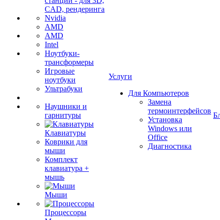
станции - для 3D,
CAD, рендеринга
Nvidia
AMD
AMD
Intel
Ноутбуки-
трансформеры
Игровые
Услуги
ноутбуки
Ультрабуки
Для Компьютеров
Замена
Наушники и
термоинтерфейсов
гарнитуры
Б
Установка
Windows или
Клавиатуры
Office
Коврики для
Диагностика
мыши
Комплект
клавиатура +
мышь
Мыши
Процессоры