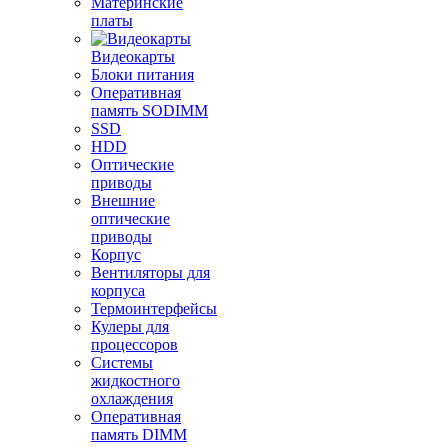
Материнские
платы
Видеокарты
Блоки питания
Оперативная
память SODIMM
SSD
HDD
Оптические
приводы
Внешние
оптические
приводы
Корпус
Вентиляторы для
корпуса
Термоинтерфейсы
Кулеры для
процессоров
Системы
жидкостного
охлаждения
Оперативная
память DIMM