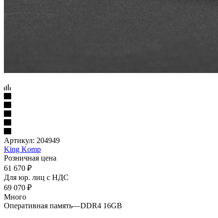
Артикул:
204949
King Komp
Розничная цена
61 670
₽
Для юр. лиц c НДС
69 070
₽
Много
Оперативная память
—
DDR4 16GB