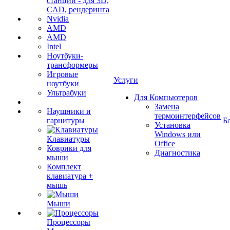
станции - для 3D,
CAD, рендеринга
Nvidia
AMD
AMD
Intel
Ноутбуки-
трансформеры
Игровые
Услуги
ноутбуки
Ультрабуки
Для Компьютеров
Замена
Наушники и
термоинтерфейсов
гарнитуры
Б
Установка
Windows или
Клавиатуры
Office
Коврики для
Диагностика
мыши
Комплект
клавиатура +
мышь
Мыши
Процессоры