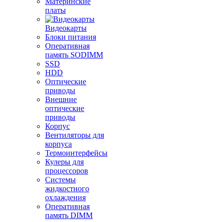
Материнские
платы
Видеокарты
Блоки питания
Оперативная
память SODIMM
SSD
HDD
Оптические
приводы
Внешние
оптические
приводы
Корпус
Вентиляторы для
корпуса
Термоинтерфейсы
Кулеры для
процессоров
Системы
жидкостного
охлаждения
Оперативная
память DIMM