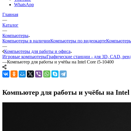
WhatsApp
Главная
—
Каталог
—
Компьютеры
Компьютеры в наличии
Компьютеры по видеокарте
Компьютеры
—
Компьютеры для работы и офиса
Игровые компьютеры
Графические станции - для 3D, CAD, рен
—
Компьютер для работы и учёбы на Intel Core i5-10400
Компьютер для работы и учёбы на Intel 