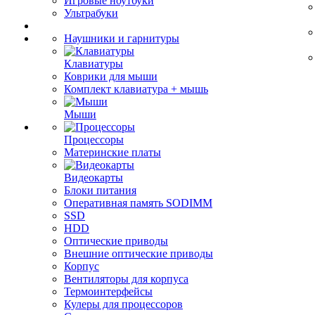
Игровые ноутбуки
Ультрабуки
Наушники и гарнитуры
Клавиатуры
Коврики для мыши
Комплект клавиатура + мышь
Мыши
Процессоры
Материнские платы
Видеокарты
Блоки питания
Оперативная память SODIMM
SSD
HDD
Оптические приводы
Внешние оптические приводы
Корпус
Вентиляторы для корпуса
Термоинтерфейсы
Кулеры для процессоров