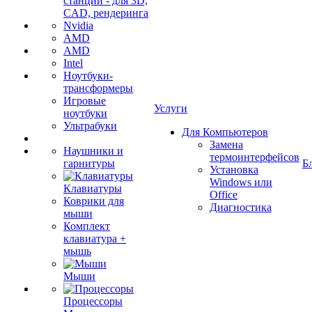
станции - для 3D,
CAD, рендеринга
Nvidia
AMD
AMD
Intel
Ноутбуки-
трансформеры
Игровые
Услуги
ноутбуки
Ультрабуки
Для Компьютеров
Замена
Наушники и
термоинтерфейсов
гарнитуры
Б
Установка
Windows или
Клавиатуры
Office
Коврики для
Диагностика
мыши
Комплект
клавиатура +
мышь
Мыши
Процессоры