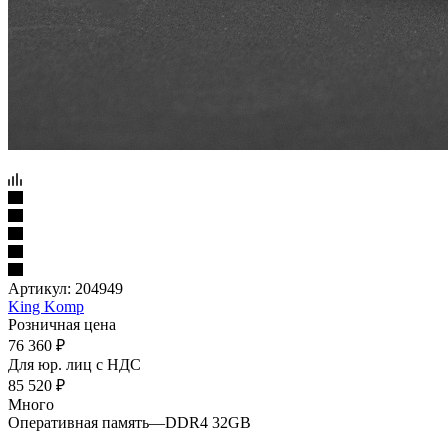
Артикул:
204949
King Komp
Розничная цена
76 360
₽
Для юр. лиц c НДС
85 520
₽
Много
Оперативная память
—
DDR4 32GB