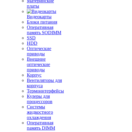
Материнские
платы
Видеокарты
Блоки питания
Оперативная
память SODIMM
SSD
HDD
Оптические
приводы
Внешние
оптические
приводы
Корпус
Вентиляторы для
корпуса
Термоинтерфейсы
Кулеры для
процессоров
Системы
жидкостного
охлаждения
Оперативная
память DIMM