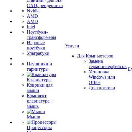
станции - для 3D,
CAD, рендеринга
Nvidia
AMD
AMD
Intel
Ноутбуки-
трансформеры
Игровые
Услуги
ноутбуки
Ультрабуки
Для Компьютеров
Замена
Наушники и
термоинтерфейсов
гарнитуры
Б
Установка
Windows или
Клавиатуры
Office
Коврики для
Диагностика
мыши
Комплект
клавиатура +
мышь
Мыши
Процессоры