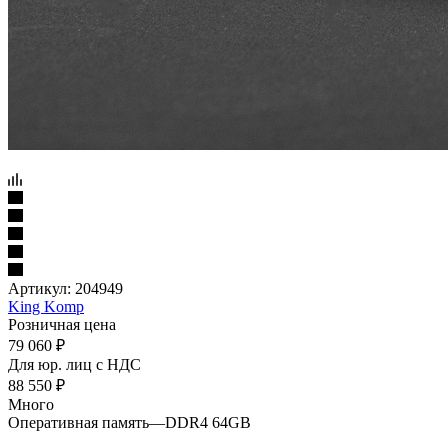
Артикул:
204949
King Komp
Розничная цена
79 060
₽
Для юр. лиц c НДС
88 550
₽
Много
Оперативная память
—
DDR4 64GB