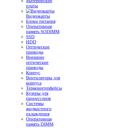
Материнские
платы
Видеокарты
Блоки питания
Оперативная
память SODIMM
SSD
HDD
Оптические
приводы
Внешние
оптические
приводы
Корпус
Вентиляторы для
корпуса
Термоинтерфейсы
Кулеры для
процессоров
Системы
жидкостного
охлаждения
Оперативная
память DIMM