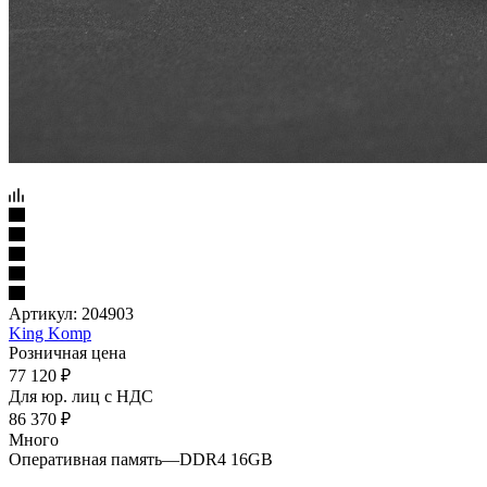
Артикул:
204903
King Komp
Розничная цена
77 120
₽
Для юр. лиц c НДС
86 370
₽
Много
Оперативная память
—
DDR4 16GB