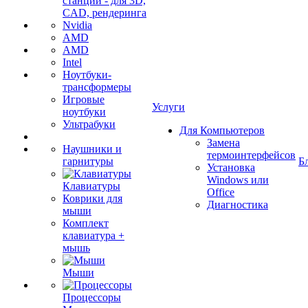
станции - для 3D,
CAD, рендеринга
Nvidia
AMD
AMD
Intel
Ноутбуки-
трансформеры
Игровые
Услуги
ноутбуки
Ультрабуки
Для Компьютеров
Замена
Наушники и
термоинтерфейсов
гарнитуры
Б
Установка
Windows или
Клавиатуры
Office
Коврики для
Диагностика
мыши
Комплект
клавиатура +
мышь
Мыши
Процессоры