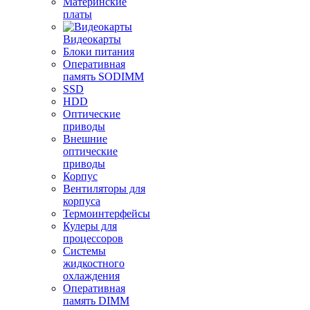
Материнские
платы
Видеокарты
Блоки питания
Оперативная
память SODIMM
SSD
HDD
Оптические
приводы
Внешние
оптические
приводы
Корпус
Вентиляторы для
корпуса
Термоинтерфейсы
Кулеры для
процессоров
Системы
жидкостного
охлаждения
Оперативная
память DIMM