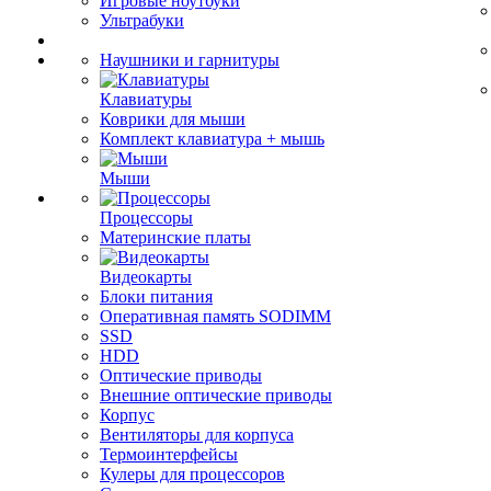
Игровые ноутбуки
Ультрабуки
Наушники и гарнитуры
Клавиатуры
Коврики для мыши
Комплект клавиатура + мышь
Мыши
Процессоры
Материнские платы
Видеокарты
Блоки питания
Оперативная память SODIMM
SSD
HDD
Оптические приводы
Внешние оптические приводы
Корпус
Вентиляторы для корпуса
Термоинтерфейсы
Кулеры для процессоров