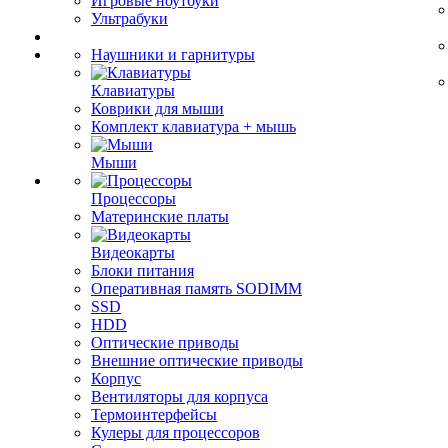
Игровые ноутбуки
Ультрабуки
Наушники и гарнитуры
Клавиатуры
Коврики для мыши
Комплект клавиатура + мышь
Мыши
Процессоры
Материнские платы
Видеокарты
Блоки питания
Оперативная память SODIMM
SSD
HDD
Оптические приводы
Внешние оптические приводы
Корпус
Вентиляторы для корпуса
Термоинтерфейсы
Кулеры для процессоров