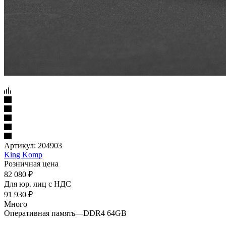
Артикул:
204903
King Komp
Розничная цена
82 080
₽
Для юр. лиц c НДС
91 930
₽
Много
Оперативная память
—
DDR4 64GB