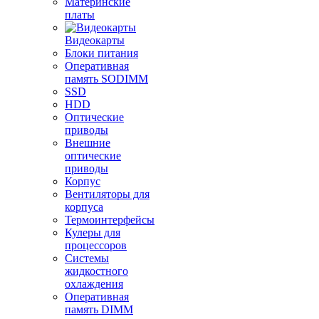
Материнские
платы
Видеокарты
Блоки питания
Оперативная
память SODIMM
SSD
HDD
Оптические
приводы
Внешние
оптические
приводы
Корпус
Вентиляторы для
корпуса
Термоинтерфейсы
Кулеры для
процессоров
Системы
жидкостного
охлаждения
Оперативная
память DIMM