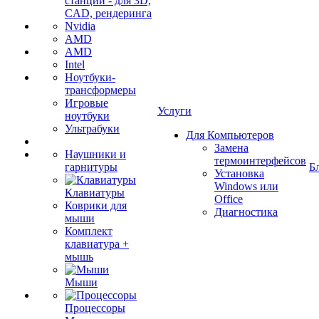
станции - для 3D,
CAD, рендеринга
Nvidia
AMD
AMD
Intel
Ноутбуки-
трансформеры
Игровые
Услуги
ноутбуки
Ультрабуки
Для Компьютеров
Замена
Наушники и
термоинтерфейсов
гарнитуры
Б
Установка
Windows или
Клавиатуры
Office
Коврики для
Диагностика
мыши
Комплект
клавиатура +
мышь
Мыши
Процессоры