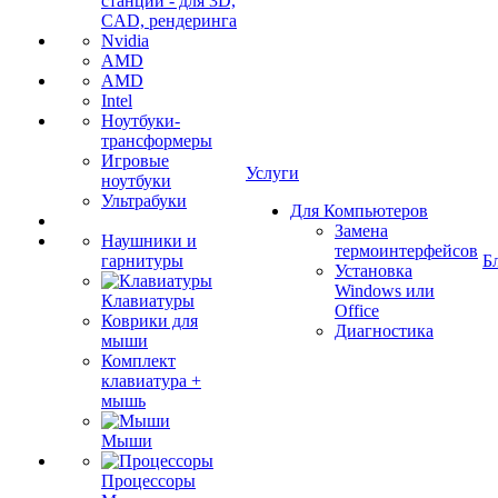
станции - для 3D,
CAD, рендеринга
Nvidia
AMD
AMD
Intel
Ноутбуки-
трансформеры
Игровые
Услуги
ноутбуки
Ультрабуки
Для Компьютеров
Замена
Наушники и
термоинтерфейсов
гарнитуры
Б
Установка
Windows или
Клавиатуры
Office
Коврики для
Диагностика
мыши
Комплект
клавиатура +
мышь
Мыши
Процессоры