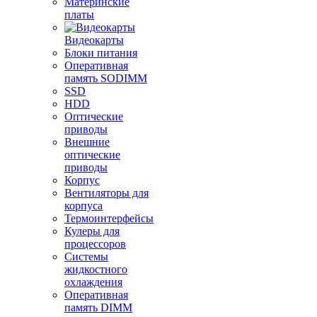
Материнские
платы
Видеокарты
Блоки питания
Оперативная
память SODIMM
SSD
HDD
Оптические
приводы
Внешние
оптические
приводы
Корпус
Вентиляторы для
корпуса
Термоинтерфейсы
Кулеры для
процессоров
Системы
жидкостного
охлаждения
Оперативная
память DIMM