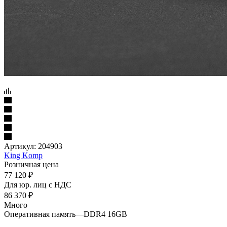
Артикул:
204903
King Komp
Розничная цена
77 120
₽
Для юр. лиц c НДС
86 370
₽
Много
Оперативная память
—
DDR4 16GB