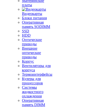
Материнские
платы
Видеокарты
Блоки питания
Оперативная
память SODIMM
SSD
HDD
Оптические
приводы
Внешние
оптические
приводы
Корпус
Вентиляторы для
корпуса
Термоинтерфейсы
Кулеры для
процессоров
Системы
жидкостного
охлаждения
Оперативная
память DIMM