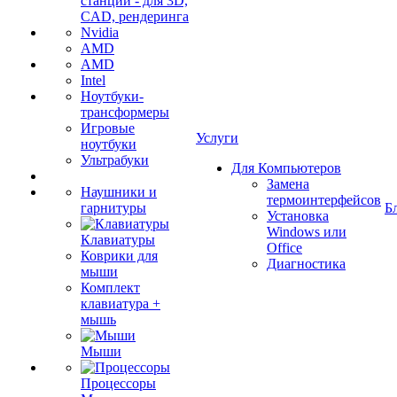
станции - для 3D,
CAD, рендеринга
Nvidia
AMD
AMD
Intel
Ноутбуки-
трансформеры
Игровые
Услуги
ноутбуки
Ультрабуки
Для Компьютеров
Замена
Наушники и
термоинтерфейсов
гарнитуры
Б
Установка
Windows или
Клавиатуры
Office
Коврики для
Диагностика
мыши
Комплект
клавиатура +
мышь
Мыши
Процессоры