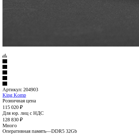
Артикул:
204903
King Komp
Розничная цена
115 020
₽
Для юр. лиц c НДС
128 830
₽
Много
Оперативная память
—
DDR5 32Gb