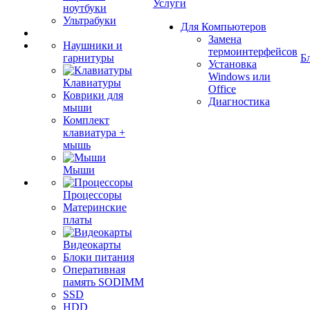
Услуги
ноутбуки
Ультрабуки
Для Компьютеров
Замена
Наушники и
термоинтерфейсов
гарнитуры
Б
Установка
Windows или
Клавиатуры
Office
Коврики для
Диагностика
мыши
Комплект
клавиатура +
мышь
Мыши
Процессоры
Материнские
платы
Видеокарты
Блоки питания
Оперативная
память SODIMM
SSD
HDD