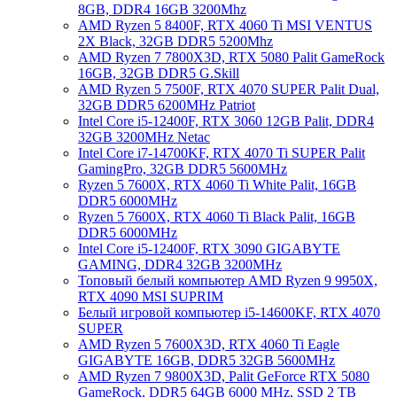
8GB, DDR4 16GB 3200Mhz
AMD Ryzen 5 8400F, RTX 4060 Ti MSI VENTUS
2X Black, 32GB DDR5 5200Mhz
AMD Ryzen 7 7800X3D, RTX 5080 Palit GameRock
16GB, 32GB DDR5 G.Skill
AMD Ryzen 5 7500F, RTX 4070 SUPER Palit Dual,
32GB DDR5 6200MHz Patriot
Intel Core i5-12400F, RTX 3060 12GB Palit, DDR4
32GB 3200MHz Netac
Intel Core i7-14700KF, RTX 4070 Ti SUPER Palit
GamingPro, 32GB DDR5 5600MHz
Ryzen 5 7600X, RTX 4060 Ti White Palit, 16GB
DDR5 6000MHz
Ryzen 5 7600X, RTX 4060 Ti Black Palit, 16GB
DDR5 6000MHz
Intel Core i5-12400F, RTX 3090 GIGABYTE
GAMING, DDR4 32GB 3200MHz
Топовый белый компьютер AMD Ryzen 9 9950X,
RTX 4090 MSI SUPRIM
Белый игровой компьютер i5-14600KF, RTX 4070
SUPER
AMD Ryzen 5 7600X3D, RTX 4060 Ti Eagle
GIGABYTE 16GB, DDR5 32GB 5600MHz
AMD Ryzen 7 9800X3D, Palit GeForce RTX 5080
GameRock, DDR5 64GB 6000 MHz, SSD 2 TB