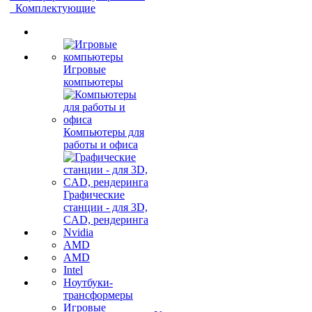
Комплектующие
Игровые
компьютеры
Компьютеры для
работы и офиса
Графические
станции - для 3D,
CAD, рендеринга
Nvidia
AMD
AMD
Intel
Ноутбуки-
трансформеры
Игровые