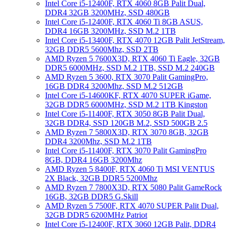
Intel Core i5-12400F, RTX 4060 8GB Palit Dual,
DDR4 32GB 3200MHz, SSD 480GB
Intel Core i5-12400F, RTX 4060 Ti 8GB ASUS,
DDR4 16GB 3200MHz, SSD M.2 1TB
Intel Core i5-13400F, RTX 4070 12GB Palit JetStream,
32GB DDR5 5600Mhz, SSD 2TB
AMD Ryzen 5 7600X3D, RTX 4060 Ti Eagle, 32GB
DDR5 6000MHz, SSD M.2 1TB, SSD M.2 240GB
AMD Ryzen 5 3600, RTX 3070 Palit GamingPro,
16GB DDR4 3200Mhz, SSD M.2 512GB
Intel Core i5-14600KF, RTX 4070 SUPER iGame,
32GB DDR5 6000MHz, SSD M.2 1TB Kingston
Intel Core i5-11400F, RTX 3050 8GB Palit Dual,
32GB DDR4, SSD 120GB M.2, SSD 500GB 2.5
AMD Ryzen 7 5800X3D, RTX 3070 8GB, 32GB
DDR4 3200Mhz, SSD M.2 1TB
Intel Core i5-11400F, RTX 3070 Palit GamingPro
8GB, DDR4 16GB 3200Mhz
AMD Ryzen 5 8400F, RTX 4060 Ti MSI VENTUS
2X Black, 32GB DDR5 5200Mhz
AMD Ryzen 7 7800X3D, RTX 5080 Palit GameRock
16GB, 32GB DDR5 G.Skill
AMD Ryzen 5 7500F, RTX 4070 SUPER Palit Dual,
32GB DDR5 6200MHz Patriot
Intel Core i5-12400F, RTX 3060 12GB Palit, DDR4