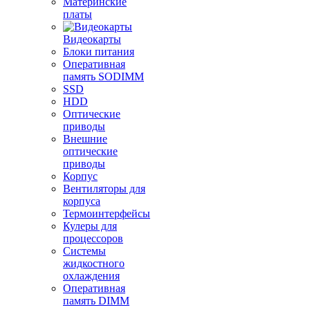
Материнские
платы
Видеокарты
Блоки питания
Оперативная
память SODIMM
SSD
HDD
Оптические
приводы
Внешние
оптические
приводы
Корпус
Вентиляторы для
корпуса
Термоинтерфейсы
Кулеры для
процессоров
Системы
жидкостного
охлаждения
Оперативная
память DIMM