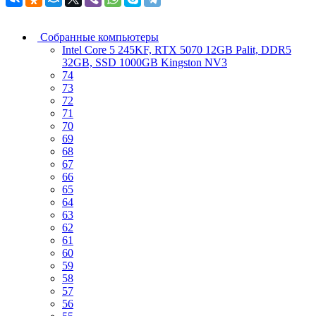
Собранные компьютеры
Intel Core 5 245KF, RTX 5070 12GB Palit, DDR5
32GB, SSD 1000GB Kingston NV3
74
73
72
71
70
69
68
67
66
65
64
63
62
61
60
59
58
57
56