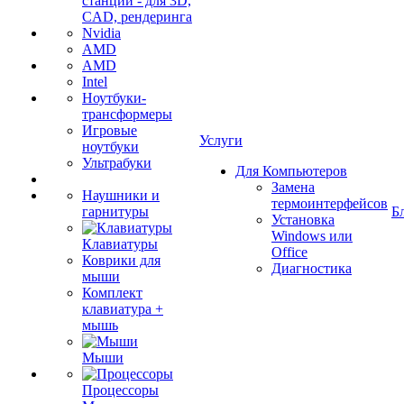
станции - для 3D,
CAD, рендеринга
Nvidia
AMD
AMD
Intel
Ноутбуки-
трансформеры
Игровые
Услуги
ноутбуки
Ультрабуки
Для Компьютеров
Замена
Наушники и
термоинтерфейсов
гарнитуры
Б
Установка
Windows или
Клавиатуры
Office
Коврики для
Диагностика
мыши
Комплект
клавиатура +
мышь
Мыши
Процессоры