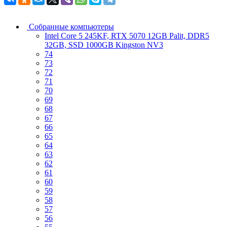
Собранные компьютеры
Intel Core 5 245KF, RTX 5070 12GB Palit, DDR5
32GB, SSD 1000GB Kingston NV3
74
73
72
71
70
69
68
67
66
65
64
63
62
61
60
59
58
57
56