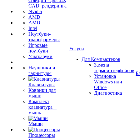
станции - для 3D,
CAD, рендеринга
Nvidia
AMD
AMD
Intel
Ноутбуки-
трансформеры
Игровые
Услуги
ноутбуки
Ультрабуки
Для Компьютеров
Замена
Наушники и
термоинтерфейсов
гарнитуры
Б
Установка
Windows или
Клавиатуры
Office
Коврики для
Диагностика
мыши
Комплект
клавиатура +
мышь
Мыши
Процессоры