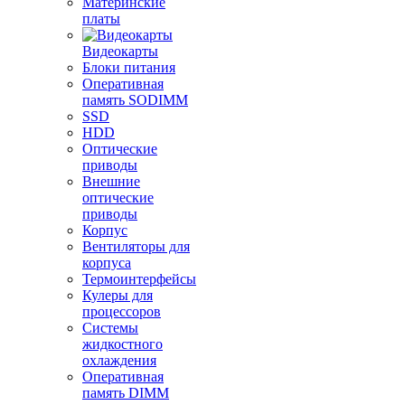
Материнские
платы
Видеокарты
Блоки питания
Оперативная
память SODIMM
SSD
HDD
Оптические
приводы
Внешние
оптические
приводы
Корпус
Вентиляторы для
корпуса
Термоинтерфейсы
Кулеры для
процессоров
Системы
жидкостного
охлаждения
Оперативная
память DIMM