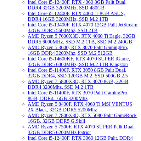
Intel Core i5-12400F, RTX 4060 8GB Palit Dual,
DDR4 32GB 3200MHz, SSD 480GB
Intel Core i5-12400F, RTX 4060 Ti 8GB ASUS,
DDR4 16GB 3200MHz, SSD M.2 1TB
Intel Core i5-13400F, RTX 4070 12GB Palit JetStream,
32GB DDR5 5600Mhz, SSD 2TB
AMD Ryzen 5 7600X3D, RTX 4060 Ti Eagle, 32GB
DDR5 6000MHz, SSD M.2 1TB, SSD M.2 240GB
AMD Ryzen 5 3600, RTX 3070 Palit GamingPro,
16GB DDR4 3200Mhz, SSD M.2 512GB
Intel Core i5-14600KF, RTX 4070 SUPER iGame,
32GB DDR5 6000MHz, SSD M.2 1TB Kingston
Intel Core i5-11400F, RTX 3050 8GB Palit Dual,
32GB DDR4, SSD 120GB M.2, SSD 500GB 2.5
AMD Ryzen 7 5800X3D, RTX 3070 8GB, 32GB
DDR4 3200Mhz, SSD M.2 1TB
Intel Core i5-11400F, RTX 3070 Palit GamingPro
8GB, DDR4 16GB 3200Mhz
AMD Ryzen 5 8400F, RTX 4060 Ti MSI VENTUS
2X Black, 32GB DDR5 5200Mhz
AMD Ryzen 7 7800X3D, RTX 5080 Palit GameRock
16GB, 32GB DDR5 G.Skill
AMD Ryzen 5 7500F, RTX 4070 SUPER Palit Dual,
32GB DDR5 6200MHz Patriot
Intel Core i5-12400F, RTX 3060 12GB Palit, DDR4