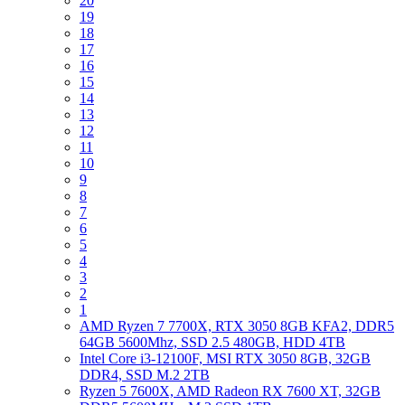
20
19
18
17
16
15
14
13
12
11
10
9
8
7
6
5
4
3
2
1
AMD Ryzen 7 7700X, RTX 3050 8GB KFA2, DDR5
64GB 5600Mhz, SSD 2.5 480GB, HDD 4TB
Intel Core i3-12100F, MSI RTX 3050 8GB, 32GB
DDR4, SSD M.2 2TB
Ryzen 5 7600X, AMD Radeon RX 7600 XT, 32GB