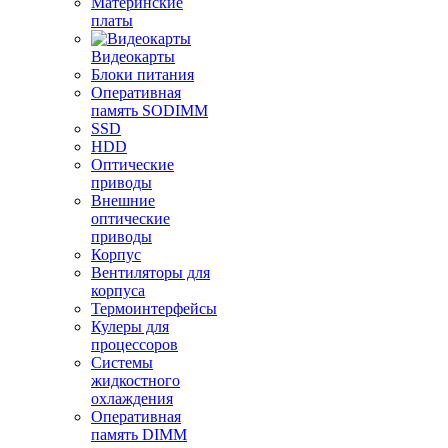
Материнские
платы
Видеокарты
Блоки питания
Оперативная
память SODIMM
SSD
HDD
Оптические
приводы
Внешние
оптические
приводы
Корпус
Вентиляторы для
корпуса
Термоинтерфейсы
Кулеры для
процессоров
Системы
жидкостного
охлаждения
Оперативная
память DIMM