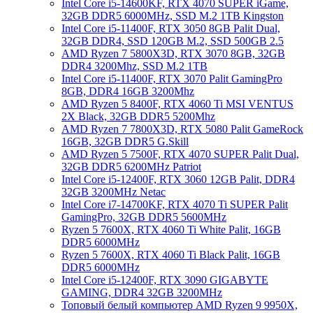
Intel Core i5-14600KF, RTX 4070 SUPER iGame,
32GB DDR5 6000MHz, SSD M.2 1TB Kingston
Intel Core i5-11400F, RTX 3050 8GB Palit Dual,
32GB DDR4, SSD 120GB M.2, SSD 500GB 2.5
AMD Ryzen 7 5800X3D, RTX 3070 8GB, 32GB
DDR4 3200Mhz, SSD M.2 1TB
Intel Core i5-11400F, RTX 3070 Palit GamingPro
8GB, DDR4 16GB 3200Mhz
AMD Ryzen 5 8400F, RTX 4060 Ti MSI VENTUS
2X Black, 32GB DDR5 5200Mhz
AMD Ryzen 7 7800X3D, RTX 5080 Palit GameRock
16GB, 32GB DDR5 G.Skill
AMD Ryzen 5 7500F, RTX 4070 SUPER Palit Dual,
32GB DDR5 6200MHz Patriot
Intel Core i5-12400F, RTX 3060 12GB Palit, DDR4
32GB 3200MHz Netac
Intel Core i7-14700KF, RTX 4070 Ti SUPER Palit
GamingPro, 32GB DDR5 5600MHz
Ryzen 5 7600X, RTX 4060 Ti White Palit, 16GB
DDR5 6000MHz
Ryzen 5 7600X, RTX 4060 Ti Black Palit, 16GB
DDR5 6000MHz
Intel Core i5-12400F, RTX 3090 GIGABYTE
GAMING, DDR4 32GB 3200MHz
Топовый белый компьютер AMD Ryzen 9 9950X,