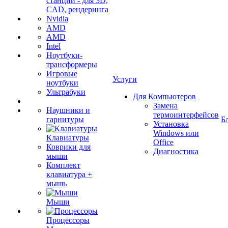
станции - для 3D,
CAD, рендеринга
Nvidia
AMD
AMD
Intel
Ноутбуки-
трансформеры
Игровые
Услуги
ноутбуки
Ультрабуки
Для Компьютеров
Замена
Наушники и
термоинтерфейсов
гарнитуры
Б
Установка
Windows или
Клавиатуры
Office
Коврики для
Диагностика
мыши
Комплект
клавиатура +
мышь
Мыши
Процессоры