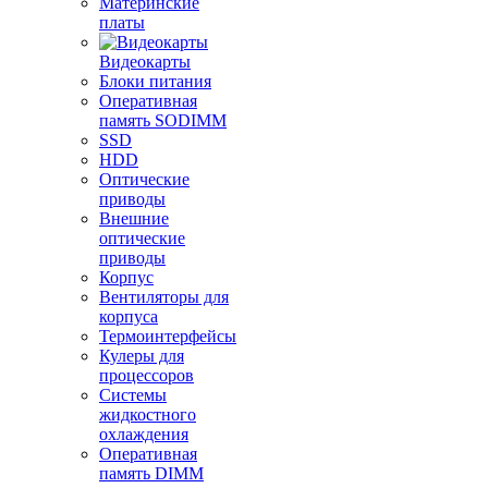
Материнские
платы
Видеокарты
Блоки питания
Оперативная
память SODIMM
SSD
HDD
Оптические
приводы
Внешние
оптические
приводы
Корпус
Вентиляторы для
корпуса
Термоинтерфейсы
Кулеры для
процессоров
Системы
жидкостного
охлаждения
Оперативная
память DIMM