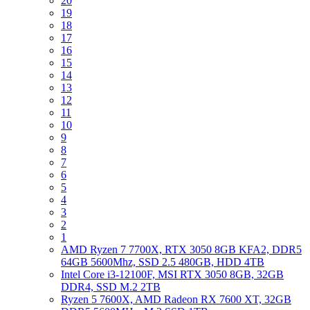
20
19
18
17
16
15
14
13
12
11
10
9
8
7
6
5
4
3
2
1
AMD Ryzen 7 7700X, RTX 3050 8GB KFA2, DDR5
64GB 5600Mhz, SSD 2.5 480GB, HDD 4TB
Intel Core i3-12100F, MSI RTX 3050 8GB, 32GB
DDR4, SSD M.2 2TB
Ryzen 5 7600X, AMD Radeon RX 7600 XT, 32GB