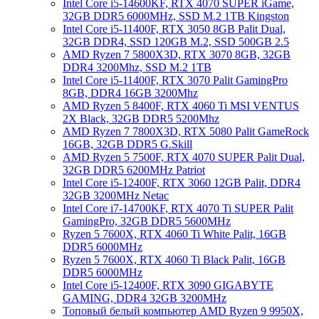
Intel Core i5-14600KF, RTX 4070 SUPER iGame,
32GB DDR5 6000MHz, SSD M.2 1TB Kingston
Intel Core i5-11400F, RTX 3050 8GB Palit Dual,
32GB DDR4, SSD 120GB M.2, SSD 500GB 2.5
AMD Ryzen 7 5800X3D, RTX 3070 8GB, 32GB
DDR4 3200Mhz, SSD M.2 1TB
Intel Core i5-11400F, RTX 3070 Palit GamingPro
8GB, DDR4 16GB 3200Mhz
AMD Ryzen 5 8400F, RTX 4060 Ti MSI VENTUS
2X Black, 32GB DDR5 5200Mhz
AMD Ryzen 7 7800X3D, RTX 5080 Palit GameRock
16GB, 32GB DDR5 G.Skill
AMD Ryzen 5 7500F, RTX 4070 SUPER Palit Dual,
32GB DDR5 6200MHz Patriot
Intel Core i5-12400F, RTX 3060 12GB Palit, DDR4
32GB 3200MHz Netac
Intel Core i7-14700KF, RTX 4070 Ti SUPER Palit
GamingPro, 32GB DDR5 5600MHz
Ryzen 5 7600X, RTX 4060 Ti White Palit, 16GB
DDR5 6000MHz
Ryzen 5 7600X, RTX 4060 Ti Black Palit, 16GB
DDR5 6000MHz
Intel Core i5-12400F, RTX 3090 GIGABYTE
GAMING, DDR4 32GB 3200MHz
Топовый белый компьютер AMD Ryzen 9 9950X,