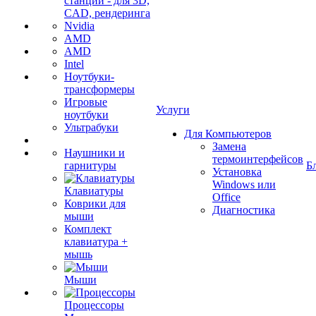
станции - для 3D,
CAD, рендеринга
Nvidia
AMD
AMD
Intel
Ноутбуки-
трансформеры
Игровые
Услуги
ноутбуки
Ультрабуки
Для Компьютеров
Замена
Наушники и
термоинтерфейсов
гарнитуры
Б
Установка
Windows или
Клавиатуры
Office
Коврики для
Диагностика
мыши
Комплект
клавиатура +
мышь
Мыши
Процессоры