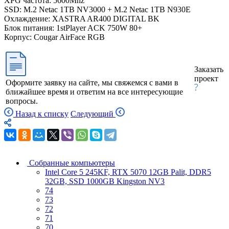
XPG частота: 5600Mhz
SSD: M.2 Netac 1TB NV3000 + M.2 Netac 1TB N930E
Охлаждение: XASTRA AR400 DIGITAL BK
Блок питания: 1stPlayer ACK 750W 80+
Корпус: Cougar AirFace RGB
Заказать
проект
Оформите заявку на сайте, мы свяжемся с вами в
ближайшее время и ответим на все интересующие
вопросы.
Назад к списку
Следующий
Собранные компьютеры
Intel Core 5 245KF, RTX 5070 12GB Palit, DDR5
32GB, SSD 1000GB Kingston NV3
74
73
72
71
70