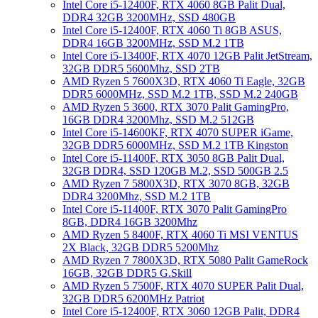
Intel Core i5-12400F, RTX 4060 8GB Palit Dual,
DDR4 32GB 3200MHz, SSD 480GB
Intel Core i5-12400F, RTX 4060 Ti 8GB ASUS,
DDR4 16GB 3200MHz, SSD M.2 1TB
Intel Core i5-13400F, RTX 4070 12GB Palit JetStream,
32GB DDR5 5600Mhz, SSD 2TB
AMD Ryzen 5 7600X3D, RTX 4060 Ti Eagle, 32GB
DDR5 6000MHz, SSD M.2 1TB, SSD M.2 240GB
AMD Ryzen 5 3600, RTX 3070 Palit GamingPro,
16GB DDR4 3200Mhz, SSD M.2 512GB
Intel Core i5-14600KF, RTX 4070 SUPER iGame,
32GB DDR5 6000MHz, SSD M.2 1TB Kingston
Intel Core i5-11400F, RTX 3050 8GB Palit Dual,
32GB DDR4, SSD 120GB M.2, SSD 500GB 2.5
AMD Ryzen 7 5800X3D, RTX 3070 8GB, 32GB
DDR4 3200Mhz, SSD M.2 1TB
Intel Core i5-11400F, RTX 3070 Palit GamingPro
8GB, DDR4 16GB 3200Mhz
AMD Ryzen 5 8400F, RTX 4060 Ti MSI VENTUS
2X Black, 32GB DDR5 5200Mhz
AMD Ryzen 7 7800X3D, RTX 5080 Palit GameRock
16GB, 32GB DDR5 G.Skill
AMD Ryzen 5 7500F, RTX 4070 SUPER Palit Dual,
32GB DDR5 6200MHz Patriot
Intel Core i5-12400F, RTX 3060 12GB Palit, DDR4