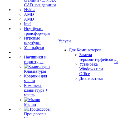
станции - для 3D,
CAD, рендеринга
Nvidia
AMD
AMD
Intel
Ноутбуки-
трансформеры
Игровые
Услуги
ноутбуки
Ультрабуки
Для Компьютеров
Замена
Наушники и
термоинтерфейсов
гарнитуры
Б
Установка
Windows или
Клавиатуры
Office
Коврики для
Диагностика
мыши
Комплект
клавиатура +
мышь
Мыши
Процессоры