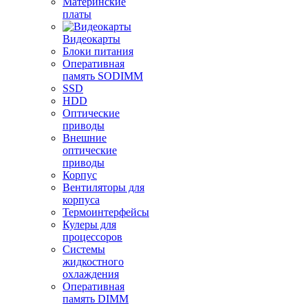
Материнские
платы
Видеокарты
Блоки питания
Оперативная
память SODIMM
SSD
HDD
Оптические
приводы
Внешние
оптические
приводы
Корпус
Вентиляторы для
корпуса
Термоинтерфейсы
Кулеры для
процессоров
Системы
жидкостного
охлаждения
Оперативная
память DIMM