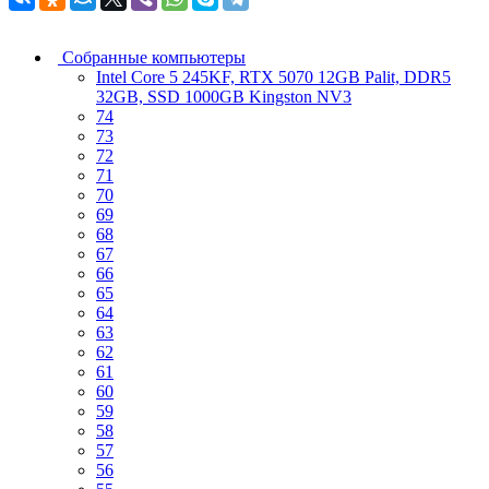
Собранные компьютеры
Intel Core 5 245KF, RTX 5070 12GB Palit, DDR5
32GB, SSD 1000GB Kingston NV3
74
73
72
71
70
69
68
67
66
65
64
63
62
61
60
59
58
57
56