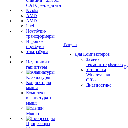
станции - для 3D,
CAD, рендеринга
Nvidia
AMD
AMD
Intel
Ноутбуки-
трансформеры
Игровые
Услуги
ноутбуки
Ультрабуки
Для Компьютеров
Замена
Наушники и
термоинтерфейсов
гарнитуры
Б
Установка
Windows или
Клавиатуры
Office
Коврики для
Диагностика
мыши
Комплект
клавиатура +
мышь
Мыши
Процессоры