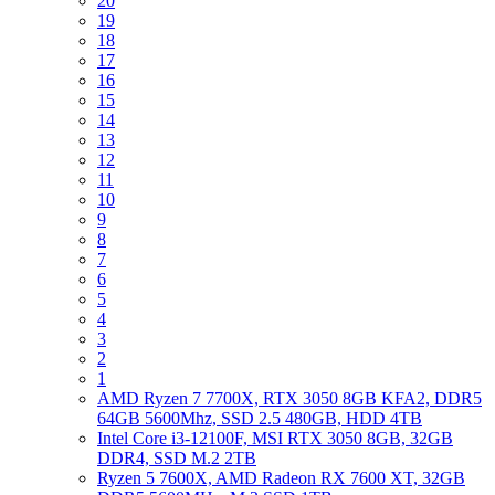
20
19
18
17
16
15
14
13
12
11
10
9
8
7
6
5
4
3
2
1
AMD Ryzen 7 7700X, RTX 3050 8GB KFA2, DDR5
64GB 5600Mhz, SSD 2.5 480GB, HDD 4TB
Intel Core i3-12100F, MSI RTX 3050 8GB, 32GB
DDR4, SSD M.2 2TB
Ryzen 5 7600X, AMD Radeon RX 7600 XT, 32GB