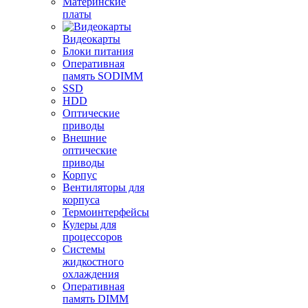
Материнские
платы
Видеокарты
Блоки питания
Оперативная
память SODIMM
SSD
HDD
Оптические
приводы
Внешние
оптические
приводы
Корпус
Вентиляторы для
корпуса
Термоинтерфейсы
Кулеры для
процессоров
Системы
жидкостного
охлаждения
Оперативная
память DIMM