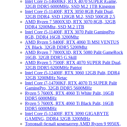
Intel Core i5-14600KF, RTX 4070 SUPER iGame,
32GB DDR5 6000MHz, SSD M.2 1TB Kingston
Intel Core i5-11400F, RTX 3050 8GB Palit Dual,
32GB DDR4, SSD 120GB M.2, SSD 500GB 2.5
AMD Ryzen 7 5800X3D, RTX 3070 8GB, 32GB
DDR4 3200Mhz, SSD M.2 1TB
Intel Core i5-11400F, RTX 3070 Palit GamingPro
8GB, DDR4 16GB 3200Mhz
AMD Ryzen 5 8400F, RTX 4060 Ti MSI VENTUS
2X Black, 32GB DDR5 5200Mhz
AMD Ryzen 7 7800X3D, RTX 5080 Palit GameRock
16GB, 32GB DDR5 G.Skill
AMD Ryzen 5 7500F, RTX 4070 SUPER Palit Dual,
32GB DDR5 6200MHz Patriot
Intel Core i5-12400F, RTX 3060 12GB Palit, DDR4
32GB 3200MHz Netac
Intel Core i7-14700KF, RTX 4070 Ti SUPER Palit
GamingPro, 32GB DDR5 5600MHz
Ryzen 5 7600X, RTX 4060 Ti White Palit, 16GB
DDR5 6000MHz
Ryzen 5 7600X, RTX 4060 Ti Black Palit, 16GB
DDR5 6000MHz
Intel Core i5-12400F, RTX 3090 GIGABYTE
GAMING, DDR4 32GB 3200MHz
Топовый белый компьютер AMD Ryzen 9 9950X,