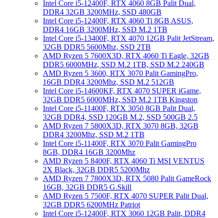
Intel Core i5-12400F, RTX 4060 8GB Palit Dual,
DDR4 32GB 3200MHz, SSD 480GB
Intel Core i5-12400F, RTX 4060 Ti 8GB ASUS,
DDR4 16GB 3200MHz, SSD M.2 1TB
Intel Core i5-13400F, RTX 4070 12GB Palit JetStream,
32GB DDR5 5600Mhz, SSD 2TB
AMD Ryzen 5 7600X3D, RTX 4060 Ti Eagle, 32GB
DDR5 6000MHz, SSD M.2 1TB, SSD M.2 240GB
AMD Ryzen 5 3600, RTX 3070 Palit GamingPro,
16GB DDR4 3200Mhz, SSD M.2 512GB
Intel Core i5-14600KF, RTX 4070 SUPER iGame,
32GB DDR5 6000MHz, SSD M.2 1TB Kingston
Intel Core i5-11400F, RTX 3050 8GB Palit Dual,
32GB DDR4, SSD 120GB M.2, SSD 500GB 2.5
AMD Ryzen 7 5800X3D, RTX 3070 8GB, 32GB
DDR4 3200Mhz, SSD M.2 1TB
Intel Core i5-11400F, RTX 3070 Palit GamingPro
8GB, DDR4 16GB 3200Mhz
AMD Ryzen 5 8400F, RTX 4060 Ti MSI VENTUS
2X Black, 32GB DDR5 5200Mhz
AMD Ryzen 7 7800X3D, RTX 5080 Palit GameRock
16GB, 32GB DDR5 G.Skill
AMD Ryzen 5 7500F, RTX 4070 SUPER Palit Dual,
32GB DDR5 6200MHz Patriot
Intel Core i5-12400F, RTX 3060 12GB Palit, DDR4