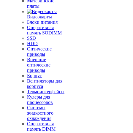
Материнские
платы
Видеокарты
Блоки питания
Оперативная
память SODIMM
SSD
HDD
Оптические
приводы
Внешние
оптические
приводы
Корпус
Вентиляторы для
корпуса
Термоинтерфейсы
Кулеры для
процессоров
Системы
жидкостного
охлаждения
Оперативная
память DIMM