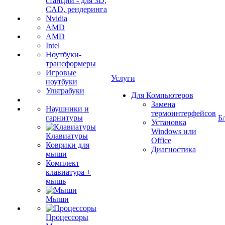
станции - для 3D,
CAD, рендеринга
Nvidia
AMD
AMD
Intel
Ноутбуки-
трансформеры
Игровые
Услуги
ноутбуки
Ультрабуки
Для Компьютеров
Замена
Наушники и
термоинтерфейсов
гарнитуры
Б
Установка
Windows или
Клавиатуры
Office
Коврики для
Диагностика
мыши
Комплект
клавиатура +
мышь
Мыши
Процессоры