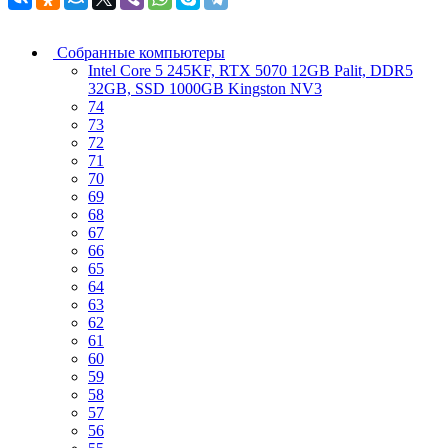
Собранные компьютеры
Intel Core 5 245KF, RTX 5070 12GB Palit, DDR5
32GB, SSD 1000GB Kingston NV3
74
73
72
71
70
69
68
67
66
65
64
63
62
61
60
59
58
57
56