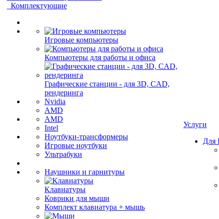
Комплектующие
Игровые компьютеры
Компьютеры для работы и офиса
Графические станции - для 3D, CAD,
рендеринга
Nvidia
AMD
AMD
Услуги
Intel
Ноутбуки-трансформеры
Для
Игровые ноутбуки
Ультрабуки
Наушники и гарнитуры
Клавиатуры
Коврики для мыши
Комплект клавиатура + мышь