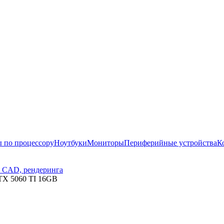
 по процессору
Ноутбуки
Мониторы
Периферийные устройства
К
, CAD, рендеринга
TX 5060 TI 16GB