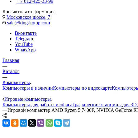
+7 812-425-33-99
Контактная информация
Московское шоссе, 7
sale@king-komp.com
Вконтакте
Telegram
YouTube
WhatsApp
Главная
—
Каталог
—
Компьютеры
Компьютеры в наличии
Компьютеры по видеокарте
Компьютеры
—
Игровые компьютеры
Компьютеры для работы и офиса
Графические станции - для 3D
—
Игровой компьютер AMD Ryzen 5 7400F, NVIDIA GeForce R