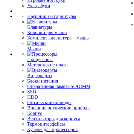
Игровые ноутбуки
Ультрабуки
Наушники и гарнитуры
Клавиатуры
Коврики для мыши
Комплект клавиатура + мышь
Мыши
Процессоры
Материнские платы
Видеокарты
Блоки питания
Оперативная память SODIMM
SSD
HDD
Оптические приводы
Внешние оптические приводы
Корпус
Вентиляторы для корпуса
Термоинтерфейсы
Кулеры для процессоров