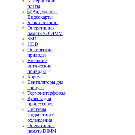
Материнские
платы
Видеокарты
Блоки питания
Оперативная
память SODIMM
SSD
HDD
Оптические
приводы
Внешние
оптические
приводы
Корпус
Вентиляторы для
корпуса
Термоинтерфейсы
Кулеры для
процессоров
Системы
жидкостного
охлаждения
Оперативная
память DIMM