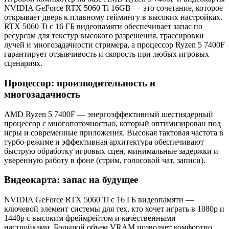
NVIDIA GeForce RTX 5060 Ti 16GB — это сочетание, которое
открывает дверь к плавному геймингу в высоких настройках.
RTX 5060 Ti с 16 ГБ видеопамяти обеспечивает запас по
ресурсам для текстур высокого разрешения, трассировки
лучей и многозадачности стримера, а процессор Ryzen 5 7400F
гарантирует отзывчивость и скорость при любых игровых
сценариях.
Процессор: производительность и
многозадачность
AMD Ryzen 5 7400F — энергоэффективный шестиядерный
процессор с многопоточностью, который оптимизирован под
игры и современные приложения. Высокая тактовая частота в
турбо-режиме и эффективная архитектура обеспечивают
быструю обработку игровых сцен, минимальные задержки и
уверенную работу в фоне (стрим, голосовой чат, записи).
Видеокарта: запас на будущее
NVIDIA GeForce RTX 5060 Ti с 16 ГБ видеопамяти —
ключевой элемент системы для тех, кто хочет играть в 1080p и
1440p с высоким фреймрейтом и качественными
настройками. Большой объем VRAM позволяет комфортно