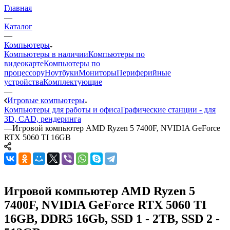
Главная
—
Каталог
—
Компьютеры
Компьютеры в наличии
Компьютеры по
видеокарте
Компьютеры по
процессору
Ноутбуки
Мониторы
Периферийные
устройства
Комплектующие
—
Игровые компьютеры
Компьютеры для работы и офиса
Графические станции - для
3D, CAD, рендеринга
—
Игровой компьютер AMD Ryzen 5 7400F, NVIDIA GeForce
RTX 5060 TI 16GB
Игровой компьютер AMD Ryzen 5
7400F, NVIDIA GeForce RTX 5060 TI
16GB, DDR5 16Gb, SSD 1 - 2TB, SSD 2 -