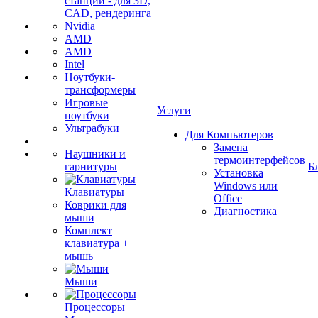
станции - для 3D,
CAD, рендеринга
Nvidia
AMD
AMD
Intel
Ноутбуки-
трансформеры
Игровые
Услуги
ноутбуки
Ультрабуки
Для Компьютеров
Замена
Наушники и
термоинтерфейсов
гарнитуры
Б
Установка
Windows или
Клавиатуры
Office
Коврики для
Диагностика
мыши
Комплект
клавиатура +
мышь
Мыши
Процессоры