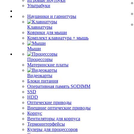
Игровые ноутбуки
Ультрабуки
Наушники и гарнитуры
Клавиатуры
Коврики для мыши
Комплект клавиатура + мышь
Мыши
Процессоры
Материнские платы
Видеокарты
Блоки питания
Оперативная память SODIMM
SSD
HDD
Оптические приводы
Внешние оптические приводы
Корпус
Вентиляторы для корпуса
Термоинтерфейсы
Кулеры для процессоров