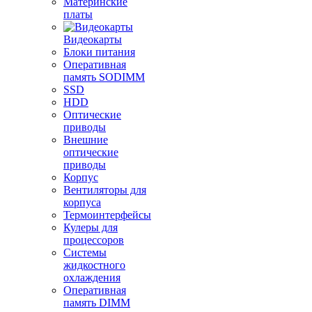
Материнские
платы
Видеокарты
Блоки питания
Оперативная
память SODIMM
SSD
HDD
Оптические
приводы
Внешние
оптические
приводы
Корпус
Вентиляторы для
корпуса
Термоинтерфейсы
Кулеры для
процессоров
Системы
жидкостного
охлаждения
Оперативная
память DIMM