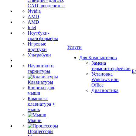
станции - для 3D,
CAD, рендеринга
Nvidia
AMD
AMD
Intel
Ноутбуки-
трансформеры
Игровые
Услуги
ноутбуки
Ультрабуки
Для Компьютеров
Замена
Наушники и
термоинтерфейсов
гарнитуры
Б
Установка
Windows или
Клавиатуры
Office
Коврики для
Диагностика
мыши
Комплект
клавиатура +
мышь
Мыши
Процессоры