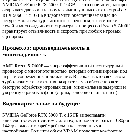
NVIDIA GeForce RTX 5060 Ti 16GB — это сочетание, которое
открывает дверь к плавному геймингу в высоких настройках.
RTX 5060 Ti с 16 ГБ видеопамяти обеспечивает запас по
ресурсам для текстур высокого разрешения, трассировки
лучей и многозадачности стримера, а процессор Ryzen 5 7400F
гарантирует отзывчивость и скорость при любых игровых
сценариях.
Процессор: производительность и
многозадачность
AMD Ryzen 5 7400F — энергоэффективный шестиядерный
процессор с многопоточностью, который оптимизирован под
игры и современные приложения. Высокая тактовая частота в
турбо-режиме и эффективная архитектура обеспечивают
быструю обработку игровых сцен, минимальные задержки и
уверенную работу в фоне (стрим, голосовой чат, записи).
Видеокарта: запас на будущее
NVIDIA GeForce RTX 5060 Ti с 16 ГБ видеопамяти —
ключевой элемент системы для тех, кто хочет играть в 1080p и
1440p с высоким фреймрейтом и качественными
настройками. Большой объем VRAM позволяет комфортно