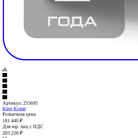
Артикул:
255695
King Komp
Розничная цена
181 440
₽
Для юр. лиц c НДС
203 220
₽