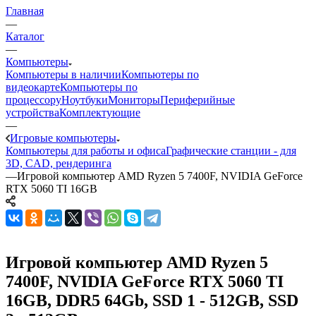
Главная
—
Каталог
—
Компьютеры
Компьютеры в наличии
Компьютеры по
видеокарте
Компьютеры по
процессору
Ноутбуки
Мониторы
Периферийные
устройства
Комплектующие
—
Игровые компьютеры
Компьютеры для работы и офиса
Графические станции - для
3D, CAD, рендеринга
—
Игровой компьютер AMD Ryzen 5 7400F, NVIDIA GeForce
RTX 5060 TI 16GB
Игровой компьютер AMD Ryzen 5
7400F, NVIDIA GeForce RTX 5060 TI
16GB, DDR5 64Gb, SSD 1 - 512GB, SSD