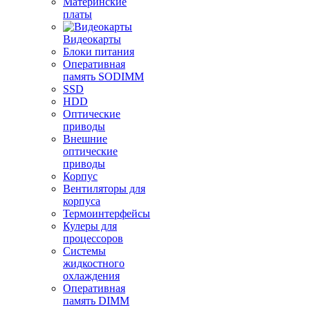
Материнские
платы
Видеокарты
Блоки питания
Оперативная
память SODIMM
SSD
HDD
Оптические
приводы
Внешние
оптические
приводы
Корпус
Вентиляторы для
корпуса
Термоинтерфейсы
Кулеры для
процессоров
Системы
жидкостного
охлаждения
Оперативная
память DIMM