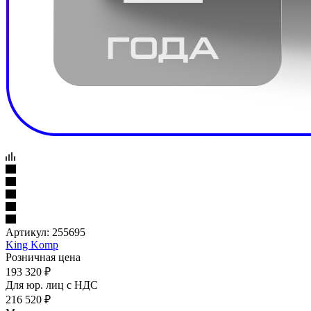
Артикул:
255695
King Komp
Розничная цена
193 320
₽
Для юр. лиц c НДС
216 520
₽