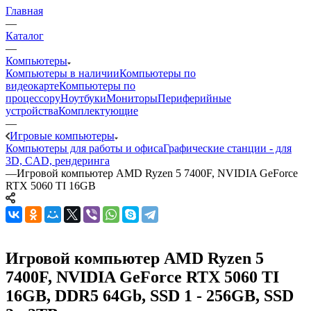
Главная
—
Каталог
—
Компьютеры
Компьютеры в наличии
Компьютеры по
видеокарте
Компьютеры по
процессору
Ноутбуки
Мониторы
Периферийные
устройства
Комплектующие
—
Игровые компьютеры
Компьютеры для работы и офиса
Графические станции - для
3D, CAD, рендеринга
—
Игровой компьютер AMD Ryzen 5 7400F, NVIDIA GeForce
RTX 5060 TI 16GB
Игровой компьютер AMD Ryzen 5
7400F, NVIDIA GeForce RTX 5060 TI
16GB, DDR5 64Gb, SSD 1 - 256GB, SSD