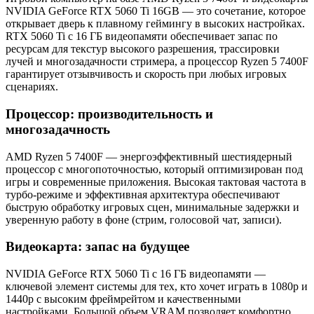
NVIDIA GeForce RTX 5060 Ti 16GB — это сочетание, которое
открывает дверь к плавному геймингу в высоких настройках.
RTX 5060 Ti с 16 ГБ видеопамяти обеспечивает запас по
ресурсам для текстур высокого разрешения, трассировки
лучей и многозадачности стримера, а процессор Ryzen 5 7400F
гарантирует отзывчивость и скорость при любых игровых
сценариях.
Процессор: производительность и
многозадачность
AMD Ryzen 5 7400F — энергоэффективный шестиядерный
процессор с многопоточностью, который оптимизирован под
игры и современные приложения. Высокая тактовая частота в
турбо-режиме и эффективная архитектура обеспечивают
быструю обработку игровых сцен, минимальные задержки и
уверенную работу в фоне (стрим, голосовой чат, записи).
Видеокарта: запас на будущее
NVIDIA GeForce RTX 5060 Ti с 16 ГБ видеопамяти —
ключевой элемент системы для тех, кто хочет играть в 1080p и
1440p с высоким фреймрейтом и качественными
настройками. Большой объем VRAM позволяет комфортно