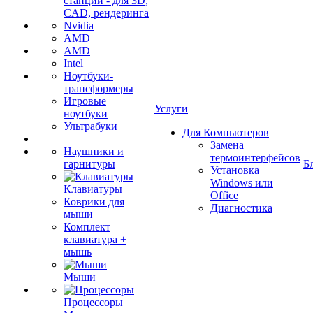
станции - для 3D,
CAD, рендеринга
Nvidia
AMD
AMD
Intel
Ноутбуки-
трансформеры
Игровые
Услуги
ноутбуки
Ультрабуки
Для Компьютеров
Замена
Наушники и
термоинтерфейсов
гарнитуры
Б
Установка
Windows или
Клавиатуры
Office
Коврики для
Диагностика
мыши
Комплект
клавиатура +
мышь
Мыши
Процессоры