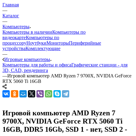
Главная
—
Каталог
—
Компьютеры
Компьютеры в наличии
Компьютеры по
видеокарте
Компьютеры по
процессору
Ноутбуки
Мониторы
Периферийные
устройства
Комплектующие
—
Игровые компьютеры
Компьютеры для работы и офиса
Графические станции - для
3D, CAD, рендеринга
—
Игровой компьютер AMD Ryzen 7 9700X, NVIDIA GeForce
RTX 5060 Ti 16GB
Игровой компьютер AMD Ryzen 7
9700X, NVIDIA GeForce RTX 5060 Ti
16GB, DDR5 16Gb, SSD 1 - нет, SSD 2 -