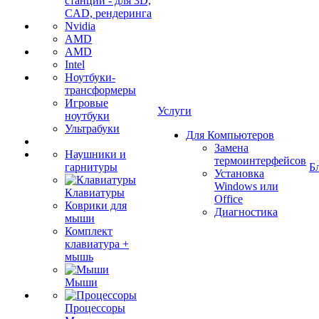
станции - для 3D,
CAD, рендеринга
Nvidia
AMD
AMD
Intel
Ноутбуки-
трансформеры
Игровые
Услуги
ноутбуки
Ультрабуки
Для Компьютеров
Замена
Наушники и
термоинтерфейсов
гарнитуры
Б
Установка
Windows или
Клавиатуры
Office
Коврики для
Диагностика
мыши
Комплект
клавиатура +
мышь
Мыши
Процессоры