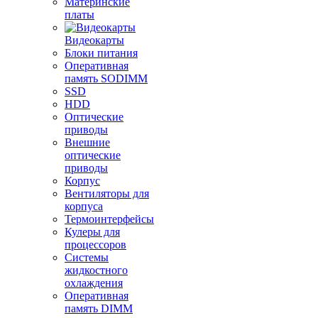
Материнские
платы
Видеокарты
Блоки питания
Оперативная
память SODIMM
SSD
HDD
Оптические
приводы
Внешние
оптические
приводы
Корпус
Вентиляторы для
корпуса
Термоинтерфейсы
Кулеры для
процессоров
Системы
жидкостного
охлаждения
Оперативная
память DIMM