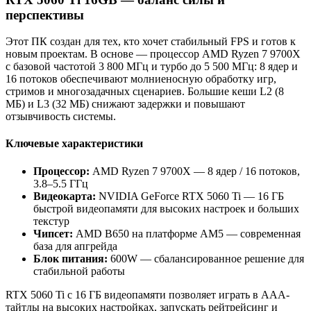
перспективы
Этот ПК создан для тех, кто хочет стабильный FPS и готов к
новым проектам. В основе — процессор AMD Ryzen 7 9700X
с базовой частотой 3 800 МГц и турбо до 5 500 МГц: 8 ядер и
16 потоков обеспечивают молниеносную обработку игр,
стримов и многозадачных сценариев. Большие кеши L2 (8
МБ) и L3 (32 МБ) снижают задержки и повышают
отзывчивость системы.
Ключевые характеристики
Процессор:
AMD Ryzen 7 9700X — 8 ядер / 16 потоков,
3.8–5.5 ГГц
Видеокарта:
NVIDIA GeForce RTX 5060 Ti — 16 ГБ
быстрой видеопамяти для высоких настроек и больших
текстур
Чипсет:
AMD B650 на платформе AM5 — современная
база для апгрейда
Блок питания:
600W — сбалансированное решение для
стабильной работы
RTX 5060 Ti с 16 ГБ видеопамяти позволяет играть в AAA-
тайтлы на высоких настройках, запускать рейтрейсинг и